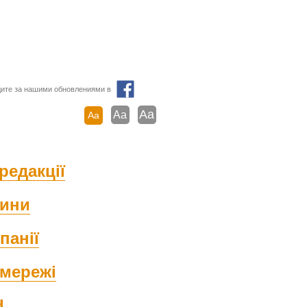
ите за нашими обновлениями в
Aa
Aa
Aa
редакції
ини
панії
мережі
d