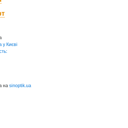
фт
а
а у
Києві
сть:
а на
sinoptik.ua