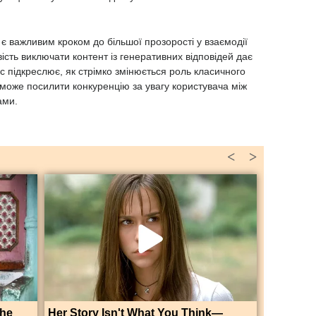
є важливим кроком до більшої прозорості у взаємодії
сть виключати контент із генеративних відповідей дає
 підкреслює, як стрімко змінюється роль класичного
 може посилити конкуренцію за увагу користувача між
ами.
<
>
The
Her Story Isn't What You Think—