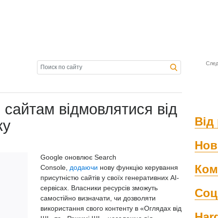
След
 сайтам відмовлятися від
Від 
ку
Нов
Google оновлює Search
Ком
Console,
додаючи
нову функцію керування
присутністю сайтів у своїх генеративних AI-
сервісах. Власники ресурсів зможуть
Соц
самостійно визначати, чи дозволяти
використання свого контенту в «Оглядах від
Har