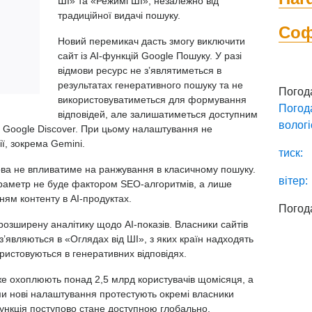
ШІ» та «Режимі ШІ», незалежно від
традиційної видачі пошуку.
Со
Новий перемикач дасть змогу виключити
сайт із AI-функцій Google Пошуку. У разі
відмови ресурс не з’являтиметься в
результатах генеративного пошуку та не
Погод
використовуватиметься для формування
Погод
відповідей, але залишатиметься доступним
вологі
ці Google Discover. При цьому налаштування не
ї, зокрема Gemini.
тиск:
ова не впливатиме на ранжування в класичному пошуку.
вітер:
араметр не буде фактором SEO-алгоритмів, а лише
ям контенту в AI-продуктах.
Погод
розширену аналітику щодо AI-показів. Власники сайтів
 з’являються в «Оглядах від ШІ», з яких країн надходять
ористовуються в генеративних відповідях.
же охоплюють понад 2,5 млрд користувачів щомісяця, а
 нові налаштування протестують окремі власники
 функція поступово стане доступною глобально.