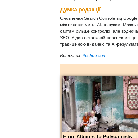
Думка редакції
Оновлення Search Console від Google 
між видавцями та AI-пошуком. Можливі
сайтам більше контролю, але водночас
SEO. У довгостроковій перспективі це
традиційною видачею та AI-результат
Источник:
itechua.com
From Albinos To Polygamists: 