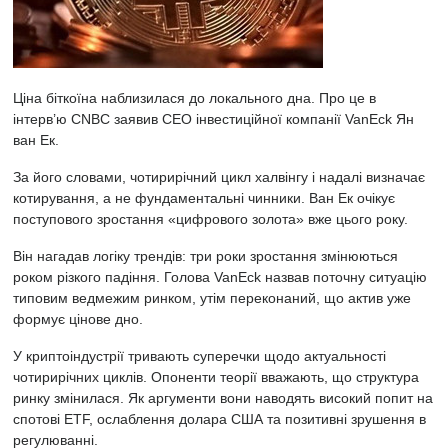
Ціна біткоїна наблизилася до локального дна. Про це в
інтерв’ю
CNBC
заявив CEO інвестиційної компанії VanEck Ян
ван Ек.
За його словами, чотирирічний цикл
халвінгу
і надалі визначає
котирування, а не фундаментальні чинники. Ван Ек очікує
поступового зростання «цифрового золота» вже цього року.
Він нагадав логіку трендів: три роки зростання змінюються
роком різкого падіння. Голова VanEck назвав поточну ситуацію
типовим ведмежим ринком, утім переконаний, що актив уже
формує цінове дно.
У криптоіндустрії тривають
суперечки
щодо актуальності
чотирирічних циклів. Опоненти теорії вважають, що структура
ринку змінилася. Як аргументи вони наводять високий попит на
спотові ETF, ослаблення долара США та позитивні зрушення в
регулюванні.