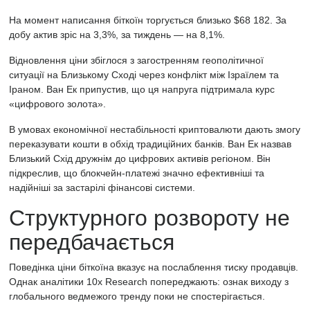
На момент написання біткоїн торгується близько $68 182. За
добу актив зріс на 3,3%, за тиждень — на 8,1%.
Відновлення ціни збіглося з загостренням геополітичної
ситуації на Близькому Сході через конфлікт між Ізраїлем та
Іраном. Ван Ек припустив, що ця напруга підтримала курс
«цифрового золота».
В умовах економічної нестабільності криптовалюти дають змогу
переказувати кошти в обхід традиційних банків. Ван Ек назвав
Близький Схід дружнім до цифрових активів регіоном. Він
підкреслив, що блокчейн-платежі значно ефективніші та
надійніші за застарілі фінансові системи.
Структурного розвороту не
передбачається
Поведінка ціни біткоїна вказує на послаблення тиску продавців.
Однак аналітики
10x Research
попереджають: ознак виходу з
глобального ведмежого тренду поки не спостерігається.