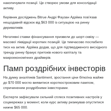
накопичувати позиції. Це створює умови для консолідації
активу.
Керівник досліджень Bitrue Андрі Фаузан Адзііма пов’язав
нещодавній відскок від $63 000 із ситуацією на ринку
деривативів.
Негативні ставки фінансування призвели до шорт-сквізу —
масової ліквідації коротких позицій. Це тимчасово послабило
тиск на актив. Адзііма додав, що для підтвердженого висхідного
тренду ринку бракує притоків нового капіталу та
макроекономічних драйверів.
Памп роздрібних інвесторів
На думку аналітиків Santiment, зростання ціни біткоїна майже
до $70 000 могло виявитися короткостроковим пампом,
спричиненим роздрібними інвесторами.
Експерти зафіксували сильний сплеск позитивних настроїв у
соцмережах у момент, коли курс активу ризикував опуститися
нижче $65 000.