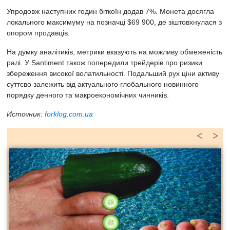
Упродовж наступних годин біткоїн додав 7%. Монета досягла
локального максимуму на позначці $69 900, де зіштовхнулася з
опором продавців.
На думку аналітиків, метрики вказують на можливу обмеженість
ралі. У Santiment також попередили трейдерів про ризики
збереження високої волатильності. Подальший рух ціни активу
суттєво залежить від актуального глобального новинного
порядку денного та макроекономічних чинників.
Источник:
forklog.com.ua
<
>