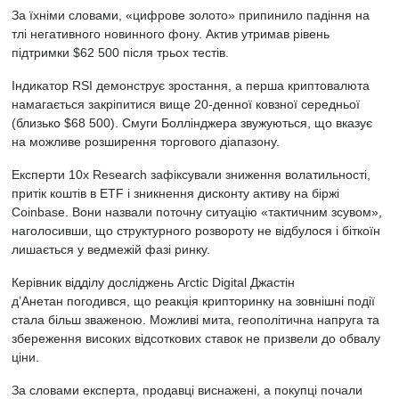
За їхніми словами, «цифрове золото» припинило падіння на
тлі негативного новинного фону. Актив утримав рівень
підтримки $62 500 після трьох тестів.
Індикатор RSI демонструє зростання, а перша криптовалюта
намагається закріпитися вище 20-денної ковзної середньої
(близько $68 500). Смуги Боллінджера звужуються, що вказує
на можливе розширення торгового діапазону.
Експерти 10x Research зафіксували зниження волатильності,
притік коштів в ETF і зникнення дисконту активу на біржі
Coinbase. Вони назвали поточну ситуацію «тактичним зсувом»,
наголосивши, що структурного розвороту не відбулося і біткоїн
лишається у ведмежій фазі ринку.
Керівник відділу досліджень Arctic Digital Джастін
д’Анетан
погодився, що реакція крипторинку на зовнішні події
стала більш зваженою. Можливі мита, геополітична напруга та
збереження високих відсоткових ставок не призвели до обвалу
ціни.
За словами експерта, продавці виснажені, а покупці почали