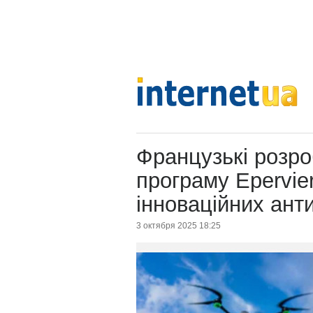
Французькі розро
програму Epervier
інноваційних ант
3 октября 2025 18:25