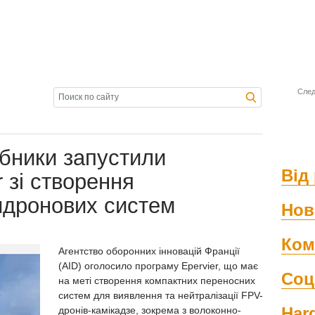
След
бники запустили
Від 
 зі створення
идронових систем
Нов
Ком
Агентство оборонних інновацій Франції
(AID) оголосило програму Epervier, що має
Соц
на меті створення компактних переносних
систем для виявлення та нейтралізації FPV-
Har
дронів-камікадзе, зокрема з волоконно-