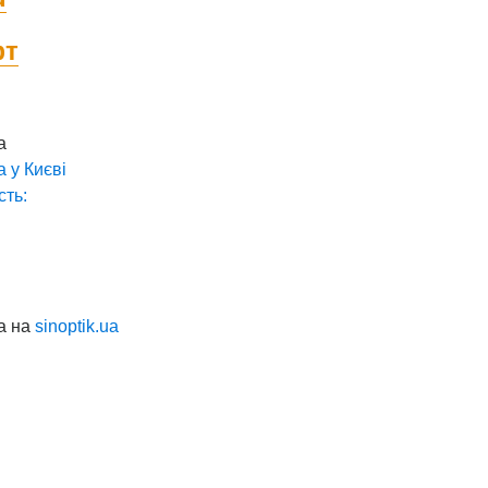
фт
а
а у
Києві
сть:
а на
sinoptik.ua