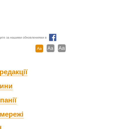
ите за нашими обновлениями в
Aa
Aa
Aa
редакції
ини
панії
мережі
d