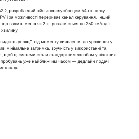
2D, розроблений військовослужбовцем 54-го полку
FPV і за можливості перериває канал керування. Інший
 що важить менш як 2 кг, розганяється до 250 км/год і
 хвилину.
швидкість реакції: від моменту виявлення до ураження у
иві мінімальна затримка, зручність у використанні та
е, щоб ці системи стали стандартним засобом у піхотних
х випробувань уже найближчим часом — дедлайн подачі
истопада.