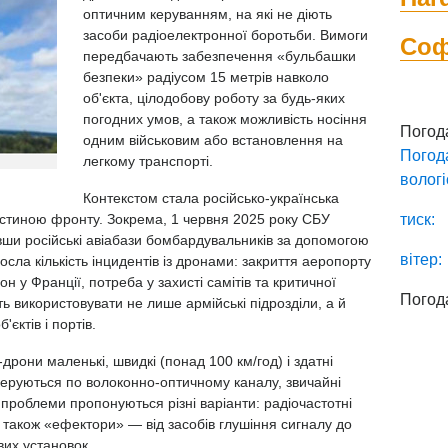
оптичним керуванням, на які не діють
засоби радіоелектронної боротьби. Вимоги
Со
передбачають забезпечення «бульбашки
безпеки» радіусом 15 метрів навколо
об'єкта, цілодобову роботу за будь-яких
погодних умов, а також можливість носіння
Погод
одним військовим або встановлення на
Погод
легкому транспорті.
вологі
Контекстом стала російсько-українська
астиною фронту. Зокрема, 1 червня 2025 року СБУ
тиск:
ши російські авіабази бомбардувальників за допомогою
вітер:
осла кількість інцидентів із дронами: закриття аеропорту
у Франції, потреба у захисті самітів та критичної
Погод
ь використовувати не лише армійські підрозділи, а й
єктів і портів.
рони маленькі, швидкі (понад 100 км/год) і здатні
керуються по волоконно-оптичному каналу, звичайні
 проблеми пропонуються різні варіанти: радіочастотні
а також «ефектори» — від засобів глушіння сигналу до
вих установок.