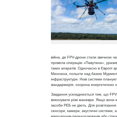
війна, де FPV-дрони стали звичною ч
провела операцію «Павутина», уразив
таких апаратів. Одночасно в Європі зр
Мюнхена, польоти над базою Мурмелон 
інфраструктури. Нові системи плануют
жандармерія, охорона енергетичних об'
Завдання ускладнюється тим, що FPV-д
виконувати різкі маневри. Якщо вони 
засоби РЕБ не діють. Для розв’язання
сенсори, камери, акустичні системи, 
мікродронів-перехоплювачів або сітко