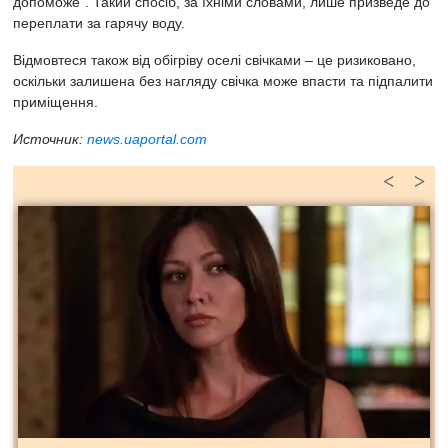
допоможе". Такий спосіб, за їхніми словами, лише призведе до
переплати за гарячу воду.
Відмовтеся також від обігріву оселі свічками – це ризиковано,
оскільки залишена без нагляду свічка може впасти та підпалити
приміщення.
Источник:
news.uaportal.com
<
>