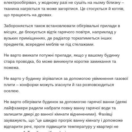
електрообігрівач, у жодному разі не сушіть на ньому білизну –
тканина нагріється та може загорітися. Це стосується й котлів,
що працюють на дровах.
Забороняється також встановлювати обігрівальні прилади в
місцях, де блокується відтік гарячого повітря, наприклад у
вузьких приміщеннях, де радіатор торкатиметься інших
предметів, всередині меблів чи під стелажами.
Не варто вмикати потужні прилади, якщо у вашому будинку
стара проводка, бо може виникнути коротке замикання та
пожежа.
Не варто у будинку зігріватися за допомогою увімкнення газової
плити – конфорки можуть згаснути й газ розповсюдиться
оселею.
Не варто обігрівати будинок за допомогою гарячої ванни (деякі
лайфхакери радили набрати повну ванну гарячої води та
залишити двері до ванної кімнати відчиненими). Фахівці
зауважують, що "це швидко прогріє ванну кімнату і допоможе
відпарити речі, проте підвищити температуру у квартирі не