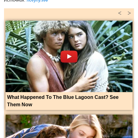
Источник:
novyny.live
<
>
What Happened To The Blue Lagoon Cast? See
Them Now