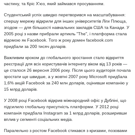
частину, та Кріс Х'юз, який займався просуванням.
Студентський успіх швидко перетворився на масштабування:
спершу мережу відкрили для інших університетів Ліги Плюща,
згодом — для більшості навчальних закладів США та Канади. У
2005 році з назви прибрали артикль "The", і платформа стала
відомою як Facebook. Того ж року домен facebook.com
придбали за 200 тисяч доларів.
Важливим кроком до глобального зростання стало відкриття
реєстрації для всіх користувачів інтернету віком від 13 років —
це сталося 26 вересня 2006 року. Після цього аудиторія почала
зростати ще швидше, а у жовтні 2007 року Microsoft придбала
1,6% акцій Facebook за 240 млн доларів, оцінивши компанію у
15 млрд доларів.
У 2008 році Facebook відкрив міжнародний офіс у Дубліні, що
підсилило глобальну присутність платформи. У 2012 році
компанія придбала Instagram за 1 млрд доларів, розширивши
вплив у сегменті соціальних медіа.
Паралельно з ростом Facebook стикався з кризами, позовами