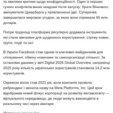
та хвилями критики щодо конфіденційності. Один із перших
гучних конфліктів виник невдовзі після запуску: брати Вінклвосс
звинуватили Цукерберга у привласненні ідеї. Суперечка
завершилася мировою угодою, за якою вони отримали 65 млн
доларів.
Попри труднощі платформа регулярно додавала інструменти,
які стали звичними для щоденного користування: стрічку новин,
групи, події та чат.
В Україні Facebook став одним із ключових майданчиків для
спілкування, обміну новинами та самоорганізації спільнот. За
останніми даними у звіті
Digital 2026 Global Overview, наприкінці
2025 року кількість українських користувачів становила 14,2 млн
користувачів.
Окремою віхою став 2021 рік, коли компанія провела
ребрендинг і змінила назву на Meta Platforms, Inc. Цей крок
відображав новий фокус корпорації на розвитку метавсесвіту —
віртуального середовища, де люди можуть взаємодіяти в
реальному часі через аватари.