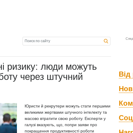
След
ні ризику: люди можуть
Від 
боту через штучний
Нов
Ком
Юристи й рекрутери можуть стати першими
великими жертвами штучного інтелекту та
Соц
масово втратити свою роботу. Експерти у
галузі вказують, що, попри заяви про
Har
покращення продуктивності роботи