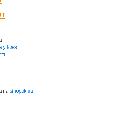
фт
а
а у
Києві
сть:
а на
sinoptik.ua