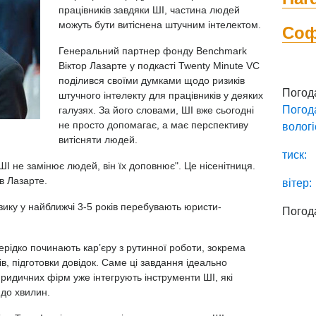
працівників завдяки ШІ, частина людей
можуть бути витіснена штучним інтелектом.
Со
Генеральний партнер фонду Benchmark
Віктор Лазарте у подкасті Twenty Minute VC
поділився своїми думками щодо ризиків
Погод
штучного інтелекту для працівників у деяких
Погод
галузях. За його словами, ШІ вже сьогодні
не просто допомагає, а має перспективу
вологі
витісняти людей.
тиск:
"ШІ не замінює людей, він їх доповнює". Це нісенітниця.
в Лазарте.
вітер:
зику у найближчі 3-5 років перебувають юристи-
Погод
рідко починають кар’єру з рутинної роботи, зокрема
в, підготовки довідок. Саме ці завдання ідеально
юридичних фірм уже інтегрують інструменти ШІ, які
 до хвилин.