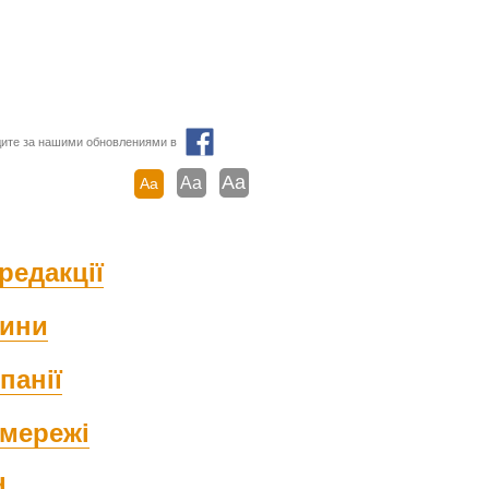
ите за нашими обновлениями в
Aa
Aa
Aa
редакції
ини
панії
мережі
d