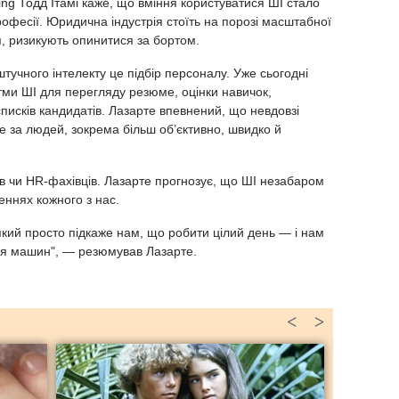
ing Тодд Ітамі каже, що вміння користуватися ШІ стало
рофесії. Юридична індустрія стоїть на порозі масштабної
ся, ризикують опинитися за бортом.
тучного інтелекту це підбір персоналу. Уже сьогодні
тми ШІ для перегляду резюме, оцінки навичок,
писків кандидатів. Лазарте впевнений, що невдовзі
 за людей, зокрема більш об’єктивно, швидко й
ів чи HR-фахівців. Лазарте прогнозує, що ШІ незабаром
еннях кожного з нас.
 який просто підкаже нам, що робити цілий день — і нам
ся машин", — резюмував Лазарте.
<
>