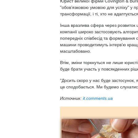
Юрист великої фірми Covington & Burl
"обов’язковою умовою для успіху" у п
трансформації, і ті, хто не адаптуєть
Інша вразлива сфера через розвиток ш
компанії широко застосовують алгори
попередніх співбесід та формування с
машини проводитимуть інтерв’ю краще
масштабовано.
Втім, зміни торкнуться не лише юрист
буде брати участь у повсякденних ріш
"Досить скоро у нас буде застосунок,
це сподобається. Ми будемо слухати
Источник:
it.comments.ua