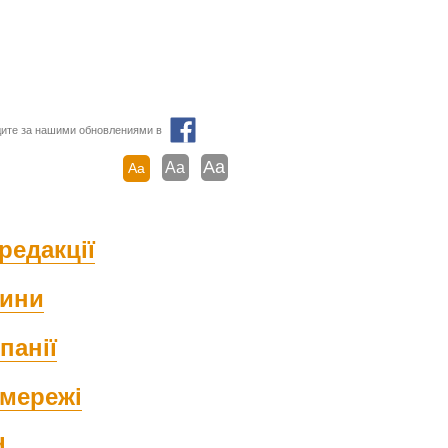
ите за нашими обновлениями в
Aa
Aa
Aa
редакції
ини
панії
мережі
d