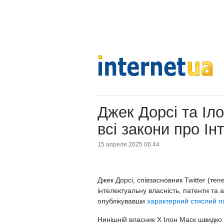
Джек Дорсі та Іл
всі закони про Ін
15 апреля 2025 06:44
Джек Дорсі, співзасновник Twitter (теп
інтелектуальну власність, патенти та 
опублікувавши
характерний стислий п
Нинішній власник X Ілон Маск швидко в