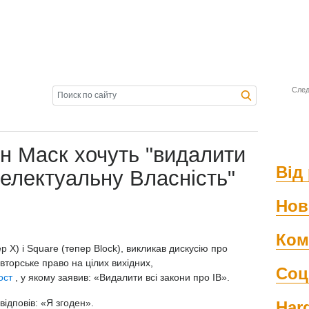
След
он Маск хочуть "видалити
Від 
телектуальну Власність"
Нов
Ком
ер X) і Square (тепер Block), викликав дискусію про
авторське право на цілих вихідних,
Соц
ост
, у якому заявив: «Видалити всі закони про ІВ».
ідповів: «Я згоден».
Har