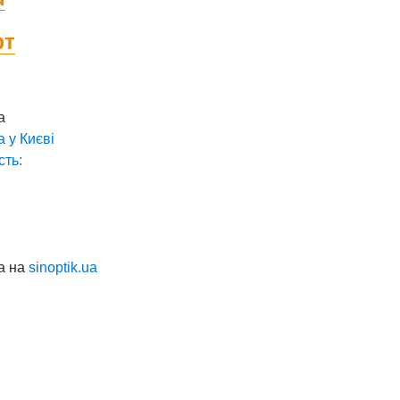
фт
а
а у
Києві
сть:
а на
sinoptik.ua