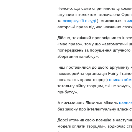
Неясно, що саме спричинило ці комента
штучним інтелектом, включаючи OpenAI
та
оскаржує її в суді
), стикаються з
чи
авторські права під час навчання свої
Дійсно, технічний проповідник та інве
«має право», тому що «автоматичні шт
попереджень за порушення штучного і
зберігання канабісу».
Інші поставилися до цього аргументу
некомерційна організація Fairly Train
поважають права творців)
описав обм
тотальну війну творцям, які не хочут
прибутку».
А письменник Лінкольн Мішель
напис
без закону про інтелектуальну власні
Дорсі уточнив свою позицію в наступн
моделі оплати творцям», водночас ств