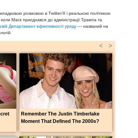
випадковою розмовою в Twitter/X і реальною політикою
 коли Маск приєднався до адміністрації Трампа та
свій Департамент ефективності уряду
— названий на
логій.
<
>
ecret
Remember The Justin Timberlake
Moment That Defined The 2000s?