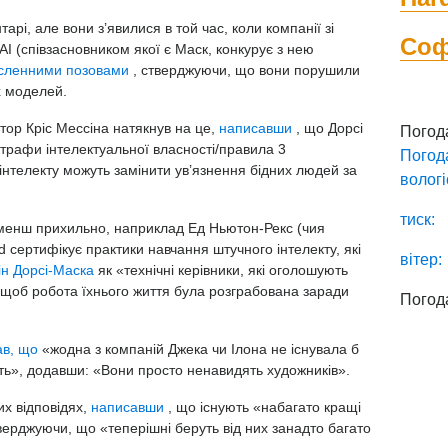
рі, але вони з’явилися в той час, коли компанії зі
Со
 (співзасновником якої є Маск, конкурує з нею
сленними
позовами
, стверджуючи, що вони порушили
х моделей.
стор Кріс Мессіна натякнув на це,
написавши
, що Дорсі
Погод
рафи інтелектуальної власності/правила 3 ​​
Погод
нтелекту можуть замінити ув’язнення бідних людей за
вологі
тиск:
 менш прихильно, наприклад Ед Ньютон-Рекс (чия
ed сертифікує практики навчання штучного інтелекту, які
вітер:
ін Дорсі-Маска
як «технічні керівники, які оголошують
ь, щоб робота їхнього життя була розграбована заради
Погод
ав, що
«жодна з компаній Джека чи Ілона не існувала б
сть», додавши: «Вони просто ненавидять художників».
их відповідях,
написавши
, що існують «набагато кращі
ерджуючи, що «теперішні беруть від них занадто багато