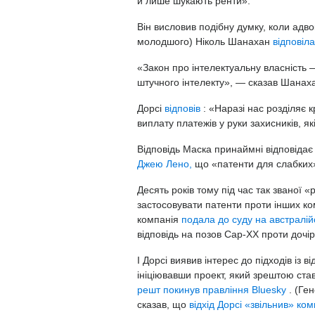
й лише шукають ренти».
Він висловив подібну думку, коли адво
молодшого) Ніколь Шанахан
відповіла
«Закон про інтелектуальну власність 
штучного інтелекту», — сказав Шанах
Дорсі
відповів
: «Наразі нас розділяє 
виплату платежів у руки захисників, я
Відповідь Маска принаймні відповідає
Джею Лено,
що «патенти для слабких
Десять років тому під час так званої «
застосовувати патенти проти інших ко
компанія
подала до суду на австралі
відповідь на позов Cap-XX проти дочірн
І Дорсі виявив інтерес до підходів із 
ініціювавши проект, який зрештою став
решт покинув правління Bluesky
. (Ге
сказав, що
відхід Дорсі «звільнив» ко