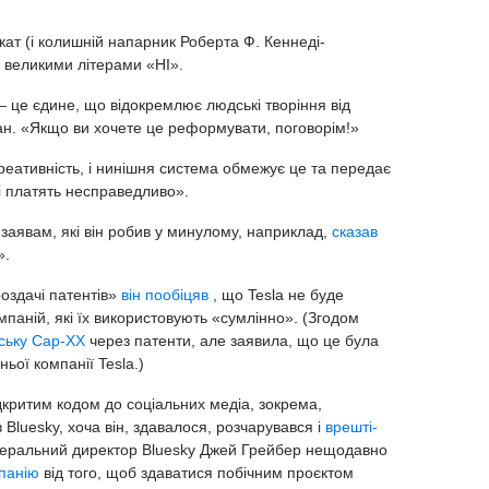
кат (і колишній напарник Роберта Ф. Кеннеді-
великими літерами «НІ».
— це єдине, що відокремлює людські творіння від
ан. «Якщо ви хочете це реформувати, поговорім!»
креативність, і нинішня система обмежує це та передає
кі платять несправедливо».
 заявам, які він робив у минулому, наприклад,
сказав
».
роздачі патентів»
він пообіцяв
, що Tesla не буде
мпаній, які їх використовують «сумлінно». (Згодом
йську Cap-XX
через патенти, але заявила, що це була
ьої компанії Tesla.)
відкритим кодом до соціальних медіа, зокрема,
 Bluesky, хоча він, здавалося, розчарувався і
врешті-
неральний директор Bluesky Джей Грейбер нещодавно
мпанію
від того, щоб здаватися побічним проєктом