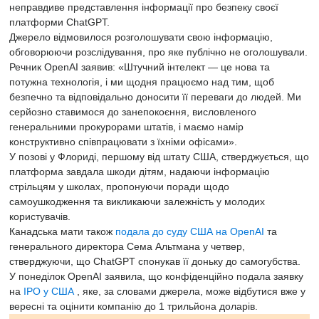
неправдиве представлення інформації про безпеку своєї
платформи ChatGPT.
Джерело відмовилося розголошувати свою інформацію,
обговорюючи розслідування, про яке публічно не оголошували.
Речник OpenAI заявив: «Штучний інтелект — це нова та
потужна технологія, і ми щодня працюємо над тим, щоб
безпечно та відповідально доносити її переваги до людей. Ми
серйозно ставимося до занепокоєння, висловленого
генеральними прокурорами штатів, і маємо намір
конструктивно співпрацювати з їхніми офісами».
У позові у Флориді, першому від штату США, стверджується, що
платформа завдала шкоди дітям, надаючи інформацію
стрільцям у школах, пропонуючи поради щодо
самоушкодження та викликаючи залежність у молодих
користувачів.
Канадська мати також
подала до суду США на OpenAI
та
генерального директора Сема Альтмана у четвер,
стверджуючи, що ChatGPT спонукав її доньку до самогубства.
У понеділок OpenAI заявила, що конфіденційно подала заявку
на
IPO у США
, яке, за словами джерела, може відбутися вже у
вересні та оцінити компанію до 1 трильйона доларів.