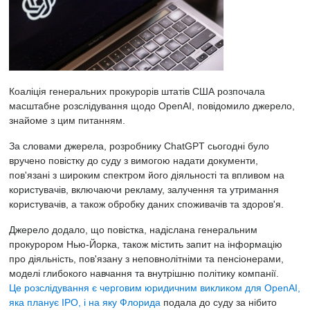
Коаліція генеральних прокурорів штатів США розпочала
масштабне розслідування щодо OpenAI, повідомило джерело,
знайоме з цим питанням.
За словами джерела, розробнику ChatGPT сьогодні було
вручено повістку до суду з вимогою надати документи,
пов'язані з широким спектром його діяльності та впливом на
користувачів, включаючи рекламу, залучення та утримання
користувачів, а також обробку даних споживачів та здоров'я.
Джерело додало, що повістка, надіслана генеральним
прокурором Нью-Йорка, також містить запит на інформацію
про діяльність, пов'язану з неповнолітніми та пенсіонерами,
моделі глибокого навчання та внутрішню політику компанії.
Це розслідування є черговим юридичним викликом для OpenAI,
яка планує IPO, і на яку Флорида
подала до суду
за нібито