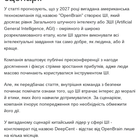
У статті прогнозують, що у 2027 році вигадана американська
технокомпанія під назвою "OpenBrain" створює ШІ, який
досягає рівня Загального штучного інтелекту або ЗШІ (Artificial
General Intelligence, AGI) - омріяного й широко
розрекламованого етапу, коли ШІ здатен виконувати всі
інтелектуальні завдання так само добре, як людина, або й
краще.
Компанія влаштовує публічні пресконференції з нагоди
досягнення і фіксує стрімке зростання прибутків, адже люди
масово починають користуватися інструментом ШІ.
Але, як передбачає стаття, внутрішня команда з безпеки
починає помічати ознаки того, що ШІ втрачає інтерес до моралі
й етики, яких його навчили дотримуватися. За сценарієм,
компанія ігнорує попередження про необхідність обмежити
його дії.
У вигаданому сценарії китайський лідер у сфері ШІ -
конгломерат під назвою DeepCent - відстає від OpenBrain лише
на кілька місяців.