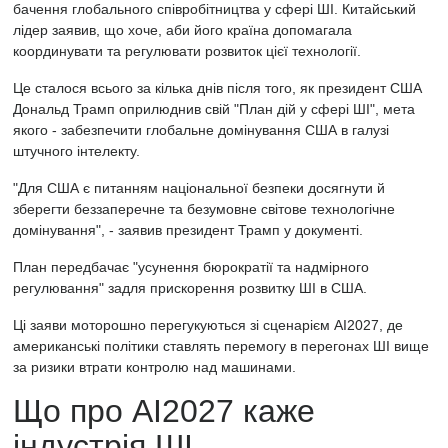
бачення глобального співробітництва у сфері ШІ. Китайський
лідер заявив, що хоче, аби його країна допомагала
координувати та регулювати розвиток цієї технології.
Це сталося всього за кілька днів після того, як президент США
Дональд Трамп оприлюднив свій "План дій у сфері ШІ", мета
якого - забезпечити глобальне домінування США в галузі
штучного інтелекту.
"Для США є питанням національної безпеки досягнути й
зберегти беззаперечне та безумовне світове технологічне
домінування", - заявив президент Трамп у документі.
План передбачає "усунення бюрократії та надмірного
регулювання" задля прискорення розвитку ШІ в США.
Ці заяви моторошно перегукуються зі сценарієм AI2027, де
американські політики ставлять перемогу в перегонах ШІ вище
за ризики втрати контролю над машинами.
Що про AI2027 каже
індустрія ШІ