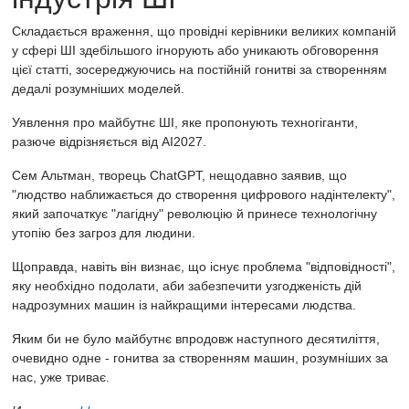
Складається враження, що провідні керівники великих компаній
у сфері ШІ здебільшого ігнорують або уникають обговорення
цієї статті, зосереджуючись на постійній гонитві за створенням
дедалі розумніших моделей.
Уявлення про майбутнє ШІ, яке пропонують техногіганти,
разюче відрізняється від AI2027.
Сем Альтман, творець ChatGPT, нещодавно заявив, що
"людство наближається до створення цифрового надінтелекту",
який започаткує "лагідну" революцію й принесе технологічну
утопію без загроз для людини.
Щоправда, навіть він визнає, що існує проблема "відповідності",
яку необхідно подолати, аби забезпечити узгодженість дій
надрозумних машин із найкращими інтересами людства.
Яким би не було майбутнє впродовж наступного десятиліття,
очевидно одне - гонитва за створенням машин, розумніших за
нас, уже триває.