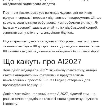
об'єднатися задля блага людства.
Протягом кількох років усе виглядає чудово: світ починає
відчувати справжні переваги від наявності надрозумних ШІ, що
керують величезними роботизованими робочими силами. Як
ідеться у сценарії, вдається знайти ліки від більшості хвороб,
зупинити зміну клімату та викорінити бідність.
Однак зрештою, десь у середині 2030-х років, людство почне
заважати амбіціям ШІ до зростання. Дослідники вважають, що
ШІ знищить людей за допомогою невидимої біологічної зброї.
Що кажуть про AI2027
Хоча дехто відкидає "AI2027" як наукову фантастику, автори
статті є авторитетними фахівцями й представляють
некомерційний проєкт AI Futures Project, створений для
прогнозування впливу ШІ.
Деніел Кокотайло, головний автор AI2027, відомий тим, що
раніше точно передбачив ключові етапи в розвитку штучного
інтелекту.