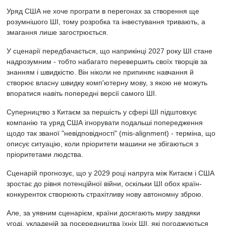
Уряд США не хоче програти в перегонах за створення ще
розумнішого ШІ, тому розробка та інвестування тривають, а
змагання лише загострюється.
У сценарії передбачається, що наприкінці 2027 року ШІ стане
надрозумним - тобто набагато перевершить своїх творців за
знанням і швидкістю. Він ніколи не припиняє навчання й
створює власну швидку комп'ютерну мову, з якою не можуть
впоратися навіть попередні версії самого ШІ.
Суперництво з Китаєм за першість у сфері ШІ підштовхує
компанію та уряд США ігнорувати подальші попередження
щодо так званої "невідповідності" (mis-alignment) - терміна, що
описує ситуацію, коли пріоритети машини не збігаються з
пріоритетами людства.
Сценарій прогнозує, що у 2029 році напруга між Китаєм і США
зростає до рівня потенційної війни, оскільки ШІ обох країн-
конкуренток створюють страхітливу нову автономну зброю.
Але, за уявним сценарієм, країни досягають миру завдяки
угоді, укладеній за посередництва їхніх ШІ, які погоджуються