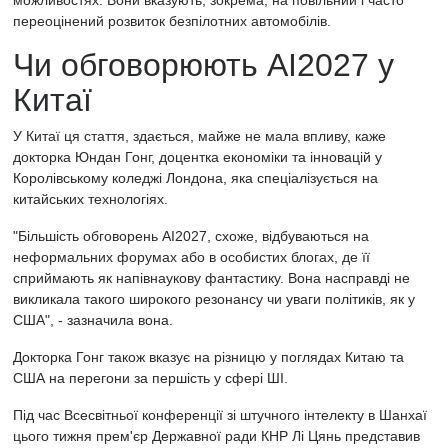
можливостях. Вони вказують, зокрема, на повільний і часто
переоцінений розвиток безпілотних автомобілів.
Чи обговорюють AI2027 у
Китаї
У Китаї ця стаття, здається, майже не мала впливу, каже
докторка Юндан Гонг, доцентка економіки та інновацій у
Королівському коледжі Лондона, яка спеціалізується на
китайських технологіях.
"Більшість обговорень AI2027, схоже, відбуваються на
неформальних форумах або в особистих блогах, де її
сприймають як напівнаукову фантастику. Вона насправді не
викликала такого широкого резонансу чи уваги політиків, як у
США", - зазначила вона.
Докторка Гонг також вказує на різницю у поглядах Китаю та
США на перегони за першість у сфері ШІ.
Під час Всесвітньої конференції зі штучного інтелекту в Шанхаї
цього тижня прем'єр Державної ради КНР Лі Цянь представив