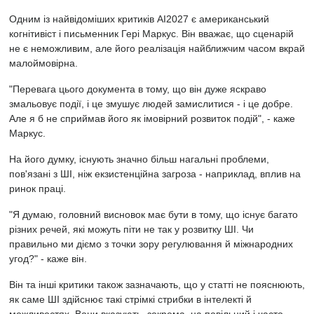
Одним із найвідоміших критиків AI2027 є американський
когнітивіст і письменник Гері Маркус. Він вважає, що сценарій
не є неможливим, але його реалізація найближчим часом вкрай
малоймовірна.
"Перевага цього документа в тому, що він дуже яскраво
змальовує події, і це змушує людей замислитися - і це добре.
Але я б не сприймав його як імовірний розвиток подій", - каже
Маркус.
На його думку, існують значно більш нагальні проблеми,
пов'язані з ШІ, ніж екзистенційна загроза - наприклад, вплив на
ринок праці.
"Я думаю, головний висновок має бути в тому, що існує багато
різних речей, які можуть піти не так у розвитку ШІ. Чи
правильно ми діємо з точки зору регулювання й міжнародних
угод?" - каже він.
Він та інші критики також зазначають, що у статті не пояснюють,
як саме ШІ здійснює такі стрімкі стрибки в інтелекті й