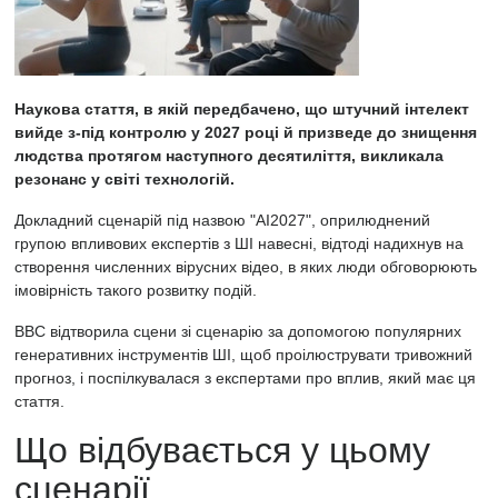
Наукова стаття, в якій передбачено, що штучний інтелект
вийде з-під контролю у 2027 році й призведе до знищення
людства протягом наступного десятиліття, викликала
резонанс у світі технологій.
Докладний сценарій під назвою "AI2027", оприлюднений
групою впливових експертів з ШІ навесні, відтоді надихнув на
створення численних вірусних відео, в яких люди обговорюють
імовірність такого розвитку подій.
BBC відтворила сцени зі сценарію за допомогою популярних
генеративних інструментів ШІ, щоб проілюструвати тривожний
прогноз, і поспілкувалася з експертами про вплив, який має ця
стаття.
Що відбувається у цьому
сценарії