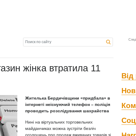
След
азин жінка втратила 11
Від 
Нов
Жителька Бердичівщини «придбала» в
Ком
інтернеті неіснуючий телефон – поліція
проводить розслідування шахрайства
Соц
Нині на віртуальних торговельних
майданчиках можна зустріти безліч
Har
оголошень про продаж вживаних товарів зі