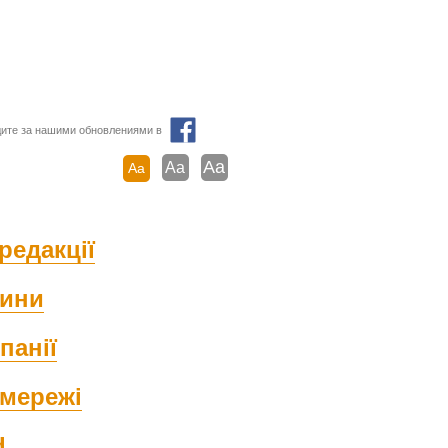
ите за нашими обновлениями в
Aa
Aa
Aa
редакції
ини
панії
мережі
d