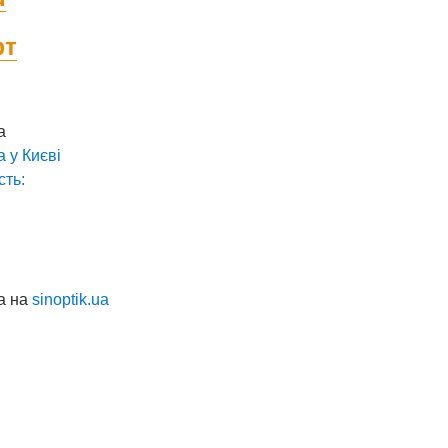
фт
а
а у
Києві
сть:
а на
sinoptik.ua