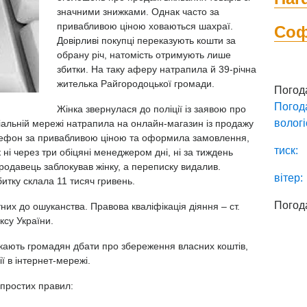
значними знижками. Однак часто за
привабливою ціною ховаються шахраї.
Со
Довірливі покупці переказують кошти за
обрану річ, натомість отримують лише
збитки. На таку аферу натрапила й 39-річна
жителька Райгородоцької громади.
Погод
Погод
Жінка звернулася до поліції із заявою про
вологі
іальній мережі натрапила на онлайн-магазин із продажу
елефон за привабливою ціною та оформила замовлення,
тиск:
ні через три обіцяні менеджером дні, ні за тиждень
родавець заблокував жінку, а переписку видалив.
вітер:
итку склала 11 тисяч гривень.
Погод
них до ошуканства. Правова кваліфікація діяння – ст.
ксу України.
кають громадян дбати про збереження власних коштів,
ї в інтернет-мережі.
 простих правил: