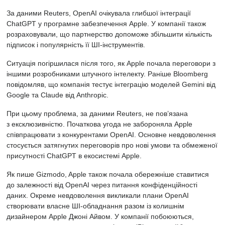
За даними Reuters, OpenAI очікувала глибшої інтеграції
ChatGPT у програмне забезпечення Apple. У компанії також
розраховували, що партнерство допоможе збільшити кількість
підписок і популярність її ШІ-інструментів.
Ситуація погіршилася після того, як Apple почала переговори з
іншими розробниками штучного інтелекту. Раніше Bloomberg
повідомляв, що компанія тестує інтеграцію моделей Gemini від
Google та Claude від Anthropic.
При цьому проблема, за даними Reuters, не пов’язана
з ексклюзивністю. Початкова угода не забороняла Apple
співпрацювати з конкурентами OpenAI. Основне невдоволення
стосується затягнутих переговорів про нові умови та обмеженої
присутності ChatGPT в екосистемі Apple.
Як пише
Gizmodo, Apple також почала обережніше ставитися
до залежності від OpenAI через питання конфіденційності
даних. Окреме невдоволення викликали плани OpenAI
створювати власне ШІ-обладнання разом із колишнім
дизайнером Apple Джоні Айвом. У компанії побоюються,