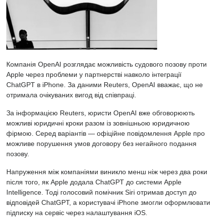
Компанія OpenAI розглядає можливість судового позову
проти
Apple
через проблеми у партнерстві навколо інтеграції
ChatGPT в iPhone. За даними Reuters, OpenAI вважає, що не
отримала очікуваних вигод від співпраці.
За інформацією
Reuters, юристи OpenAI вже обговорюють
можливі юридичні кроки разом із зовнішньою юридичною
фірмою. Серед варіантів — офіційне повідомлення Apple про
можливе порушення умов договору без негайного подання
позову.
Напруження між компаніями виникло менш ніж через два роки
після того, як Apple додала ChatGPT до системи Apple
Intelligence. Тоді голосовий помічник Siri отримав доступ до
відповідей ChatGPT, а користувачі iPhone змогли оформлювати
підписку на сервіс через налаштування iOS.