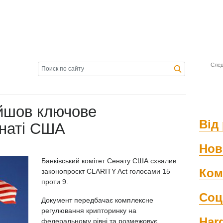
След
йшов ключове
Від 
енаті США
Нов
Банківський комітет Сенату США схвалив
Ком
законопроєкт CLARITY Act голосами 15
проти 9.
Соц
Документ передбачає комплексне
регулювання крипторинку на
Har
федеральному рівні та розмежовує