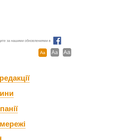
ите за нашими обновлениями в
Aa
Aa
Aa
редакції
ини
панії
мережі
d