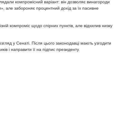
лядали компромісний варіант: він дозволяє винагороди
и», але забороняє процентний дохід за їх пасивне
ізній компроміс щодо спірних пунктів, але відхилив низку
гляд у Сенаті. Після цього законодавці мають узгодити
ів і направити її на підпис президенту.