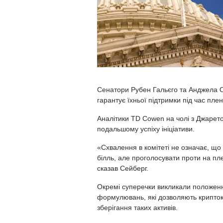
Сенатори Рубен Гальєго та Анджела Ол
гарантує їхньої підтримки під час пле
Аналітики TD Cowen на чолі з Джарет
подальшому успіху ініціативи.
«Схвалення в комітеті не означає, що
білль, але проголосувати проти на пл
сказав Сейберг.
Окремі суперечки викликали положен
формулювань, які дозволяють крипто
зберігання таких активів.