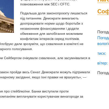
повноваження між SEC і CFTC.
Со
Подальша доля законопроєкту лишається
під питанням. Демократи вимагають
доопрацювати норми щодо боротьби з
незаконним фінансуванням і додати
Погод
обмеження для запобігання можливим
Погод
конфліктам інтересів серед політиків.
вологі
сбрукс дали зрозуміти, що схвалення в комітеті не
нарного голосування.
тиск:
ом Сейбергом очікували схвалення, але засумнівалися в
вітер:
 закон пройде весь Сенат. Демократи можуть підтримати
Погод
енарному засіданні, якщо їхні правки не врахують», —
ня про
стейблкоїни. Банки виступили проти
компаніям виплачувати користувачам винагороди за