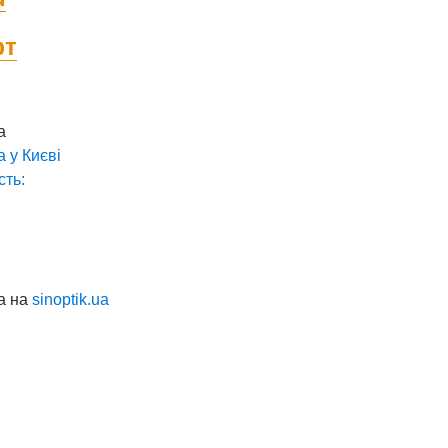
фт
а
а у
Києві
сть:
а на
sinoptik.ua