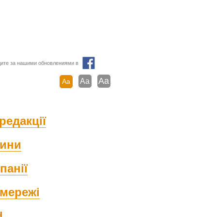
ите за нашими обновлениями в
Aa
Aa
Aa
редакції
ини
панії
мережі
d