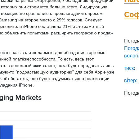
марки на рынке смартфонов, к обладанию продукцией
которых они стремятся больше всего. Лидирующую
Со
позицию по сравнению с прошлогодним опросом
 Samsung на второе место с 29% голосов. Следует
оизводителя iPhone составляла 21% и это заметный
жно объяснить попытками расширить географию продаж
Погод
Погод
нденты называли желаемые для обладания торговые
вологі
нной платёжеспособности. То есть, весь этот
ать в денежный эквивалент, пока будет продавать лишь
тиск:
акую-то “подрастающую аудиторию” для себя Apple уже
ачнёт богатеть, оно будет задумываться о реализации
вітер:
бладания iPhone.
Погод