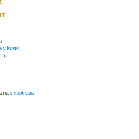
фт
а
а у
Києві
сть:
а на
sinoptik.ua