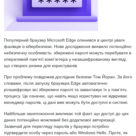
Популярний браузер Microsoft Edge опинився в центрі уваги
фахівців із кібербезпеки. Нове дослідження виявило потенційно
небезпечну особливість: збережені паролі можуть перебувати в
оперативній пам’яті комп’ютера у незашифрованому вигляді,
що створює ризики для користувачів.
Про проблему повідомив дослідник безпеки Том Йоран. За його
словами, після запуску браузера Edge автоматично
розшифровує всі збережені паролі та завантажує їх у пам’ять
процесу. Це означає, що навіть якщо користувач не відкриває
менеджер паролів, ці дані вже можуть бути доступні в системі.
Найбільше занепокоєння викликає той факт, що доступ до цих
даних потенційно можливий без додаткової авторизації.
Зазвичай для перегляду паролів у браузері потрібно
підтвердити особу через пароль або Windows Hello. Проте, як