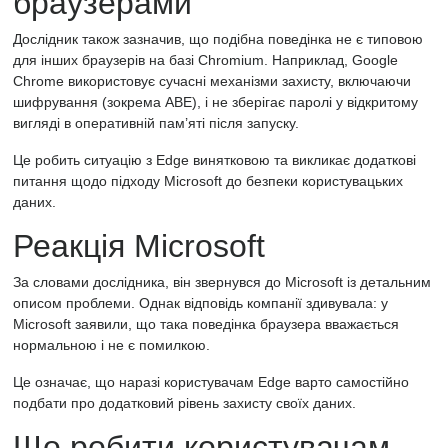
браузерами
Дослідник також зазначив, що подібна поведінка не є типовою
для інших браузерів на базі Chromium. Наприклад, Google
Chrome використовує сучасні механізми захисту, включаючи
шифрування (зокрема ABE), і не зберігає паролі у відкритому
вигляді в оперативній пам’яті після запуску.
Це робить ситуацію з Edge винятковою та викликає додаткові
питання щодо підходу Microsoft до безпеки користувацьких
даних.
Реакція Microsoft
За словами дослідника, він звернувся до Microsoft
із детальним
описом проблеми. Однак відповідь компанії здивувала: у
Microsoft заявили, що така поведінка браузера вважається
нормальною і не є помилкою.
Це означає, що наразі користувачам Edge варто самостійно
подбати про додатковий рівень захисту своїх даних.
Що робити користувачам