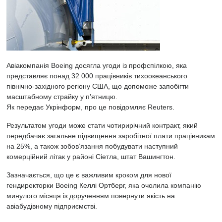
Авіакомпанія Boeing досягла угоди із профспілкою, яка
представляє понад 32 000 працівників тихоокеанського
північно-західного регіону США, що допоможе запобігти
масштабному страйку у п’ятницю.
Як передає Укрінформ, про це повідомляє Reuters.
Результатом угоди може стати чотирирічний контракт, який
передбачає загальне підвищення заробітної плати працівникам
на 25%, а також зобов’язання побудувати наступний
комерційний літак у районі Сіетла, штат Вашингтон.
Зазначається, що це є важливим кроком для нової
гендиректорки
Boeing
Келлі Ортберг, яка очолила компанію
минулого місяця із дорученням повернути якість на
авіабудівному підприємстві.