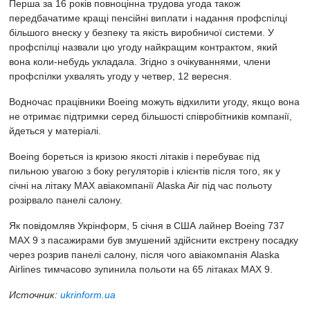
Перша за 16 років повноцінна трудова угода також
передбачатиме кращі пенсійні виплати і надання профспілці
більшого внеску у безпеку та якість виробничої системи. У
профспілці назвали цю угоду найкращим контрактом, який
вона коли-небудь укладала. Згідно з очікуваннями, члени
профспілки ухвалять угоду у четвер, 12 вересня.
Водночас працівники Boeing можуть відхилити угоду, якщо вона
не отримає підтримки серед більшості співробітників компанії,
йдеться у матеріалі.
Boeing бореться із кризою якості літаків і перебуває під
пильною увагою з боку регуляторів і клієнтів після того, як у
січні на літаку MAX авіакомпанії Alaska Air під час польоту
розірвало панелі салону.
Як повідомляв
Укрінформ, 5 січня в США лайнер Boeing 737
MAX 9 з пасажирами був змушений здійснити екстрену посадку
через розрив панелі салону, після чого авіакомпанія Alaska
Airlines тимчасово зупинила польоти на 65 літаках MAX 9.
Источник:
ukrinform.ua