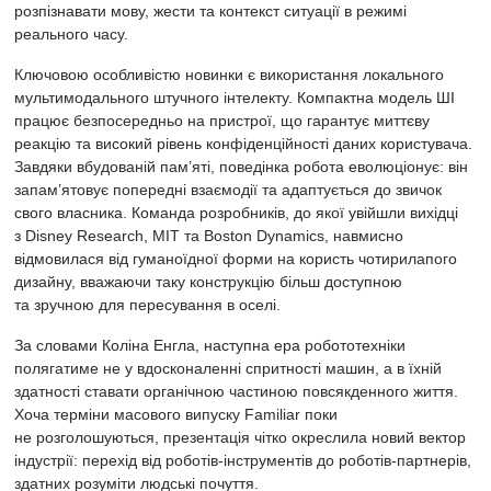
розпізнавати мову, жести та контекст ситуації в режимі
реального часу.
Ключовою особливістю новинки є використання локального
мультимодального штучного інтелекту. Компактна модель ШІ
працює безпосередньо на пристрої, що гарантує миттєву
реакцію та високий рівень конфіденційності даних користувача.
Завдяки вбудованій пам’яті, поведінка робота еволюціонує: він
запам’ятовує попередні взаємодії та адаптується до звичок
свого власника. Команда розробників, до якої увійшли вихідці
з Disney Research, MIT та Boston Dynamics, навмисно
відмовилася від гуманоїдної форми на користь чотирилапого
дизайну, вважаючи таку конструкцію більш доступною
та зручною для пересування в оселі.
За словами Коліна Енгла, наступна ера робототехніки
полягатиме не у вдосконаленні спритності машин, а в їхній
здатності ставати органічною частиною повсякденного життя.
Хоча терміни масового випуску Familiar поки
не розголошуються, презентація чітко окреслила новий вектор
індустрії: перехід від роботів-інструментів до роботів-партнерів,
здатних розуміти людські почуття.