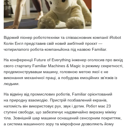
Відомий піонер робототехніки та співзасновник компанії iRobot
Колін Енгл представив свій новий амбітний проєкт —
чотирилапого робота-компаньйона під назвою Familiar.
На конференції Future of Everything інженер оголосив про вихід
свого стартапу Familiar Machines & Magic із режиму секретності,
продемонструвавши машину, головною метою якої є не
виконання механічної праці, а побудова емоційних зв’язків із
людьми.
На відміну від промислових роботів, Familiar орієнтований
на природну взаємодію. Пристрій позбавлений екранів,
натомість він використовує рух, звук і дотик. Робот має 23
ступені свободи, що забезпечує надзвичайно виразну міміку
тіла. Зовнішній шар машини оснащений сенсорним покриттям,
а система машинного зору та мікрофони дозволяють йому