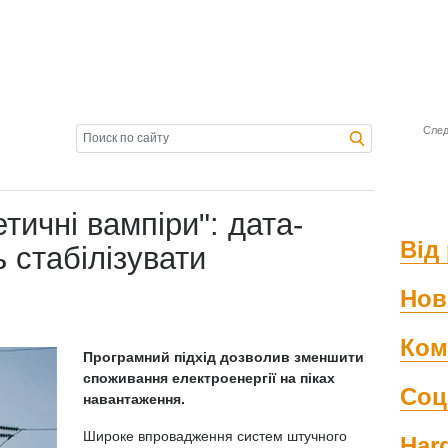
След
тичні вампіри": дата-
Від 
 стабілізувати
Нов
Ком
Програмний підхід дозволив зменшити
споживання електроенергії на піках
Соц
навантаження.
Широке впровадження систем штучного
Har