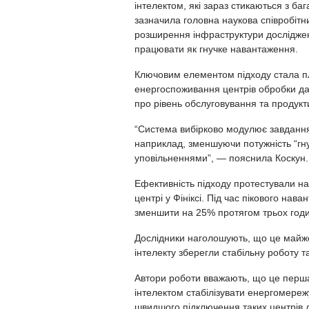
інтелектом, які зараз стикаються з б
зазначила головна наукова співробітни
розширення інфраструктури досліджен
працювати як гнучке навантаження.
Ключовим елементом підходу стала п
енергоспоживання центрів обробки да
про рівень обслуговування та продукти
“Система вибірково модулює завдання,
наприклад, зменшуючи потужність “гну
уповільненнями”, — пояснила Коскун
Ефективність підходу протестували на
центрі у Фініксі. Під час пікового на
зменшити на 25% протягом трьох годи
Дослідники наголошують, що це майже
інтелекту зберегли стабільну роботу 
Автори роботи вважають, що це перша
інтелектом стабілізувати енергомереж
швидшого підключення таких центрів 