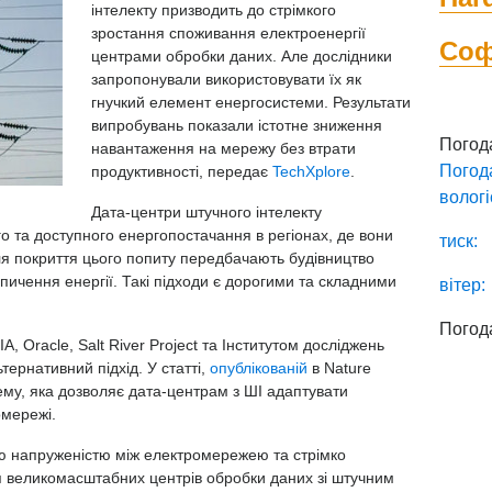
інтелекту призводить до стрімкого
зростання споживання електроенергії
Со
центрами обробки даних. Але дослідники
запропонували використовувати їх як
гнучкий елемент енергосистеми. Результати
випробувань показали істотне зниження
Погод
навантаження на мережу без втрати
Погод
продуктивності, передає
TechXplore
.
вологі
Дата-центри штучного інтелекту
 та доступного енергопостачання в регіонах, де вони
тиск:
для покриття цього попиту передбачають будівництво
пичення енергії. Такі підходи є дорогими та складними
вітер:
Погод
A, Oracle, Salt River Project та Інститутом досліджень
ернативний підхід. У статті,
опублікованій
в Nature
ему, яка дозволяє дата-центрам з ШІ адаптувати
омережі.
ю напруженістю між електромережею та стрімко
я великомасштабних центрів обробки даних зі штучним