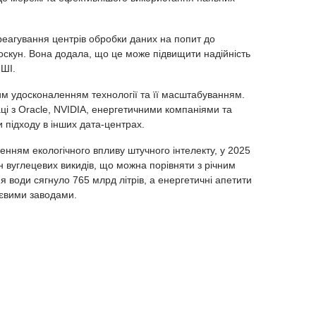
еагування центрів обробки даних на попит до
оскун. Вона додала, що це може підвищити надійність
 ШІ.
м удосконаленням технології та її масштабуванням.
і з Oracle, NVIDIA, енергетичними компаніями та
 підходу в інших дата-центрах.
нням екологічного впливу штучного інтелекту, у 2025
н вуглецевих викидів, що можна порівняти з річним
води сягнуло 765 млрд літрів, а енергетичні апетити
ієвими заводами.