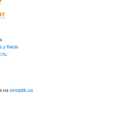
фт
а
а у
Києві
сть:
а на
sinoptik.ua