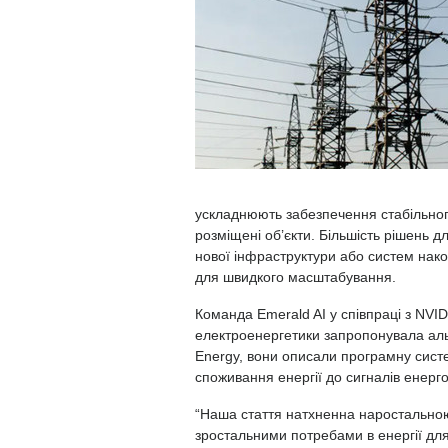
ускладнюють забезпечення стабільного
розміщені об’єкти. Більшість рішень 
нової інфраструктури або систем нако
для швидкого масштабування.
Команда Emerald AI у співпраці з NVIDI
електроенергетики запропонувала альт
Energy, вони описали програмну сист
споживання енергії до сигналів енерг
“Наша стаття натхненна наростально
зростальними потребами в енергії дл