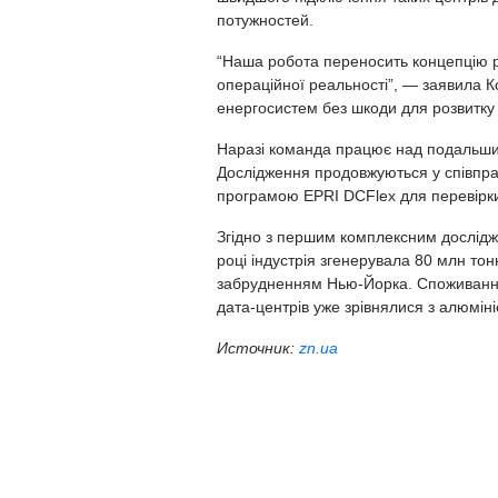
потужностей.
“Наша робота переносить концепцію р
операційної реальності”, — заявила К
енергосистем без шкоди для розвитку
Наразі команда працює над подальши
Дослідження продовжуються у співпрац
програмою EPRI DCFlex для перевірки
Згідно з першим комплексним дослідже
році індустрія згенерувала 80 млн тон
забрудненням Нью-Йорка. Споживання 
дата-центрів уже зрівнялися з алюмін
Источник:
zn.ua