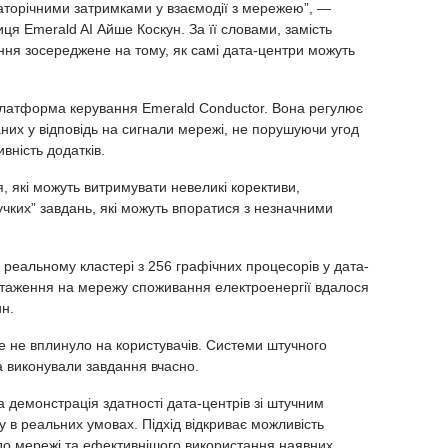
агаторічними затримками у взаємодії з мережею”, —
ця Emerald AI Айше Коскун. За її словами, замість
ня зосереджене на тому, як самі дата-центри можуть
латформа керування Emerald Conductor. Вона регулює
них у відповідь на сигнали мережі, не порушуючи угод
вність додатків.
 які можуть витримувати невеликі корективи,
чких” завдань, які можуть впоратися з незначними
.
 реальному кластері з 256 графічних процесорів у дата-
вантаження на мережу споживання електроенергії вдалося
н.
 не вплинуло на користувачів. Системи штучного
та виконували завдання вчасно.
 демонстрація здатності дата-центрів зі штучним
у в реальних умовах. Підхід відкриває можливість
до мережі та ефективнішого використання наявних