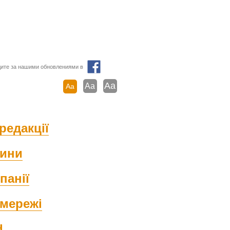
ите за нашими обновлениями в
Aa
Aa
Aa
редакції
ини
панії
мережі
d