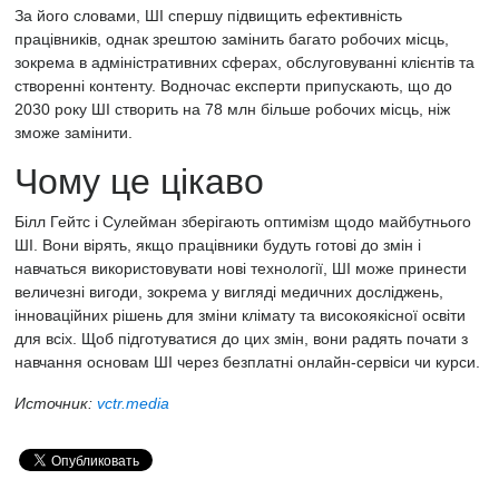
За його словами, ШІ спершу підвищить ефективність
працівників, однак зрештою замінить багато робочих місць,
зокрема в адміністративних сферах, обслуговуванні клієнтів та
створенні контенту. Водночас експерти припускають, що до
2030 року ШІ створить на 78 млн більше робочих місць, ніж
зможе замінити.
Чому це цікаво
Білл Гейтс і Сулейман зберігають оптимізм щодо майбутнього
ШІ. Вони вірять, якщо працівники будуть готові до змін і
навчаться використовувати нові технології, ШІ може принести
величезні вигоди, зокрема у вигляді медичних досліджень,
інноваційних рішень для зміни клімату та високоякісної освіти
для всіх. Щоб підготуватися до цих змін, вони радять почати з
навчання основам ШІ через безплатні онлайн-сервіси чи курси.
Источник:
vctr.media