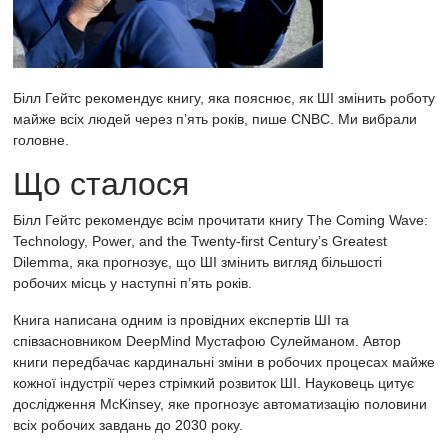
Білл Гейтс рекомендує книгу, яка пояснює, як ШІ змінить роботу
майже всіх людей через п’ять років, пише
CNBC. Ми вибрали
головне.
Що сталося
Білл Гейтс рекомендує всім прочитати книгу The Coming Wave:
Technology, Power, and the Twenty-first Century’s Greatest
Dilemma, яка прогнозує, що ШІ змінить вигляд більшості
робочих місць у наступні п’ять років.
Книга написана одним із провідних експертів ШІ та
співзасновником DeepMind Мустафою Сулейманом. Автор
книги передбачає кардинальні зміни в робочих процесах майже
кожної індустрії через стрімкий розвиток ШІ. Науковець цитує
дослідження McKinsey, яке прогнозує автоматизацію половини
всіх робочих завдань до 2030 року.