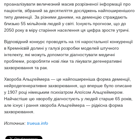
проаналізувати величезний масив розрізненої інформації про
пацієнтів, зібраний за десятиліття досліджень найпоширенішого
типу деменції. За різними даними, на деменцію страждають
близько 55 мільйонів людей у світі. Існують прогнози, що до
2050 року в міру старіння населення ця цифра зросте утричі.
Відповідний конкурс проводять на тлі наростальної конкуренції
в Кремнієвій долині у галузі розробки моделей штучного
інтелекту, які можуть допомогти діагностувати медичні
проблеми, розробляти нові ліки та лікувати дегенеративні
захворювання та рак.
Хвороба Альцгеймера — це найпоширеніша форма деменції,
нейродегенеративне захворювання, що вперше було описане
у 1907 році німецьким психіатром Алоїсом Альцгеймером.
Найчастіше цю хворобу діагностують у людей старше 65 років,
але існує і рання хвороба Альцгеймера — рідкісна форма
захворювання.
Источник:
trueua.info