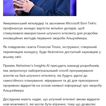
Американський мільярдер та засновник Microsoft Білл Гейтс
профінансує конкурс вартістю мільйон доларів, щоб
стимулювати використання штучного інтелекту для розробки
інноваційних методів лікування хвороби Альцгеймера.
Як повідомляє газета Financial Times, інструмент, створений
переможцем конкурсу, буде безплатно доступний науковцям у
всьому світі.
Премію Alzheimer's Insights AI присудять команді розробників,
яка запропонує найоригінальніший спосіб програмування
агентів на базі штучного інтелекту, які будуть здатні до
самостійного планування, міркування та дії для прискорення
проривних відкриттів на основі наявної інформації про хворобу
Альцгеймера.
Дослідники мають надію, що штучний інтелект зможе відкрити
нові можливості, які могли бути втрачені, тому що дозволяє