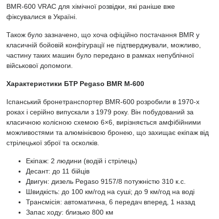
BMR-600 VRAC для хімічної розвідки, які раніше вже
фіксувалися в Україні.
Також було зазначено, що хоча офіційно постачання BMR у
класичній бойовій конфігурації не підтверджували, можливо,
частину таких машин було передано в рамках непублічної
військової допомоги.
Характеристики БТР Pegaso BMR M-600
Іспанський бронетранспортер BMR-600 розробили в 1970-х
роках і серійно випускали з 1979 року. Він побудований за
класичною колісною схемою 6×6, вирізняється амфібійними
можливостями та алюмінієвою бронею, що захищає екіпаж від
стрілецької зброї та осколків.
Екіпаж: 2 людини (водій і стрілець)
Десант: до 11 бійців
Двигун: дизель Pegaso 9157/8 потужністю 310 к.с.
Швидкість: до 100 км/год на суші; до 9 км/год на воді
Трансмісія: автоматична, 6 передач вперед, 1 назад
Запас ходу: близько 800 км