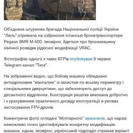
Об'єднана штурмова бригада Національної поліції України
"Лють" отримала на озброєння іспанські бронетранспортери
Pegaso BMR M-600. Імовірно, йдеться про бронемашину
хімічної розвідки рідкісної модифікації VRAC.
Фотографію одного з таких БТРів
опублікував
9 червня
Telegram-канал "Тиск".
На зображенні видно, що бойову машину обладнано
антидроновим "мангалом" із захистом по всьому периметру і
спеціальними дверцятами, що забезпечують доступ до
десантного відділення. Конструкція решітки виконана добротно
і з урахуванням практичного досвіду експлуатації в умовах
застосування FPV-дронів.
Коментуючи фото оглядачі "Мілітарного"
зазначили
, що наразі
неможливо точно ідентифікувати конкретну модифікацію
машини, однак, імовірно, український підрозділ отримав варіант