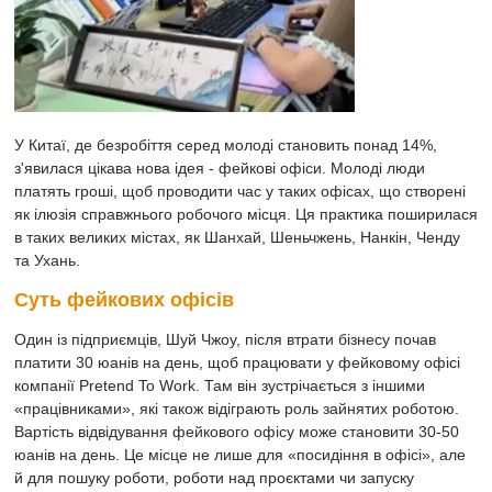
У Китаї, де безробіття серед молоді становить понад 14%,
з'явилася цікава нова ідея - фейкові офіси. Молоді люди
платять гроші, щоб проводити час у таких офісах, що створені
як ілюзія справжнього робочого місця. Ця практика поширилася
в таких великих містах, як Шанхай, Шеньчжень, Нанкін, Ченду
та Ухань.
Суть фейкових офісів
Один із підприємців, Шуй Чжоу, після втрати бізнесу почав
платити 30 юанів на день, щоб працювати у фейковому офісі
компанії Pretend To Work. Там він зустрічається з іншими
«працівниками», які також відіграють роль зайнятих роботою.
Вартість відвідування фейкового офісу може становити 30-50
юанів на день. Це місце не лише для «посидіння в офісі», але
й для пошуку роботи, роботи над проєктами чи запуску