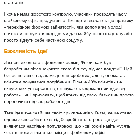
стартапів.
І хоча немає жорсткого контролю, учасники проводять час у
фейковому офісі продуктивно. Експерти вважають цю практику
«перехідною формою зайнятості», яка допомагає молоді
почекати, подумати над ідеями для майбутнього стартапу або
просто відчути себе частиною соціуму.
Важливість ідеї
Засновник одного з фейкових офісів, Феюй, сам був
безробітним після закриття свого бізнесу під час пандемії. Цей
бізнес не лише надає місце для «роботи», але і допомагає
клієнтам почуватися потрібними. Більше 40% клієнтів - це
випускники університетів, які шукають формальний «досвід
роботи». Інші приходять, щоб втекти від тиску батьків чи просто
перепочити під час робочого дня.
Така ідея вже знайшла своїх прихильників у Китаї, де це стало
одним з способів втекти від безробіття та стресу. Ця ідея
виявилася настільки популярною, що нові охочі навіть мусять
чекати, поки звільниться місце в фейковому офісі.