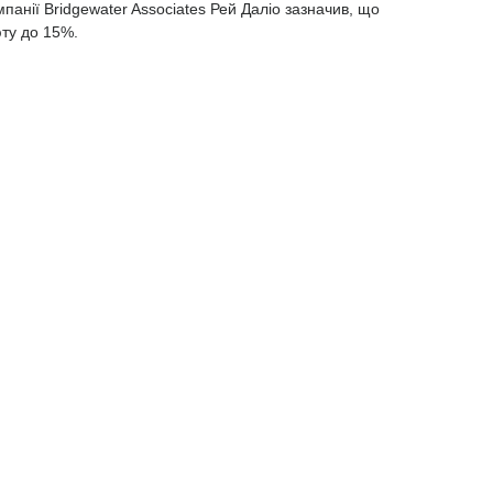
панії Bridgewater Associates Рей Даліо
зазначив, що
юту до 15%.