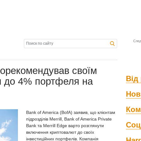
След
порекомендував своїм
Від 
и до 4% портфеля на
Нов
Ком
Bank of America (BofA) заявив, що клієнтам
підрозділів Merrill, Bank of America Private
Соц
Bank та Merrill Edge варто розглянути
включення криптовалют до своїх
Har
інвестиційних портфелів. Компанія