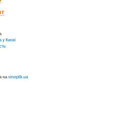
фт
а
а у
Києві
сть:
а на
sinoptik.ua