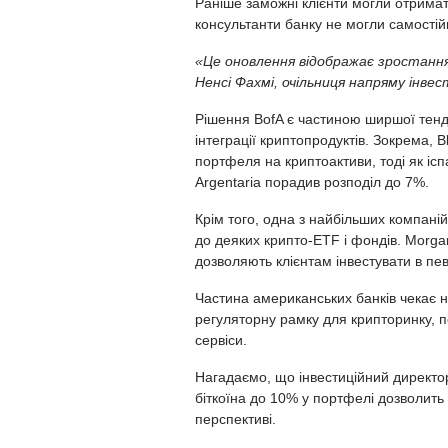
Раніше заможні клієнти могли отримат
консультанти банку не могли самостій
«Це оновлення відображає зростання
Ненсі Фахмі, очільниця напряму інвес
Рішення BofA є частиною ширшої тенд
інтеграції криптопродуктів. Зокрема, B
портфеля на криптоактиви, тоді як ісп
Argentaria
порадив
розподіл до 7%.
Крім того, одна з найбільших компані
до деяких крипто-ETF і фондів.
Morgan
дозволяють клієнтам інвестувати в пе
Частина американських банків чекає н
регуляторну рамку для крипторинку, 
сервіси.
Нагадаємо, що інвестиційний директор
біткоїна до 10% у портфелі дозволить 
перспективі.