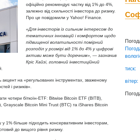
офіційно рекомендує частку від 1% до 4%,
залежно від схильності інвестора до ризику.
Со
Про це повідомили у
Yahoo! Finance.
«Для інвесторів із сильним інтересом до
тематичних інновацій і комфортом щодо
Погод
підвищеної волатильності помірний
Погод
розподіл у розмірі від 1% до 4% у цифрові
активи може бути доречним», — зазначив
вологі
Кріс Хайзі, головний інвестиційний
k.
тиск:
ь акцент на «регульованих інструментах, зваженому
вітер:
стей і ризиків».
Погод
ти чотири біткоїн-ETF: Bitwise Bitcoin ETF (BITB),
, Grayscale Bitcoin Mini Trust (BTC) та iShares Bitcoin
у у 1% більше підходить консервативним інвесторам,
отовий до вищого рівня ризику.