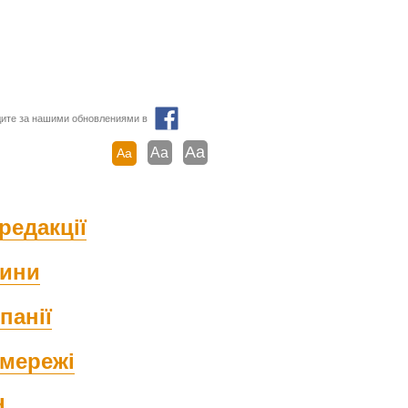
ите за нашими обновлениями в
Aa
Aa
Aa
редакції
ини
панії
мережі
d