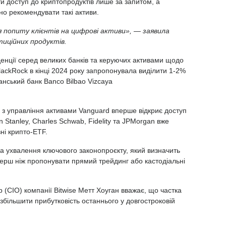
и доступ до криптопродуктів лише за запитом, а
но рекомендувати такі активи.
 попиту клієнтів на цифрові активи», — заявила
тиційних продуктів.
енції серед великих банків та керуючих активами щодо
lackRock в кінці 2024 року
запропонувала
виділити 1-2%
анський банк Banco Bilbao Vizcaya
й з управління активами Vanguard вперше
відкриє
доступ
 Stanley,
Charles Schwab,
Fidelity
та
JPMorgan
вже
вні крипто-ETF.
а ухвалення ключового законопроєкту, який визначить
перш ніж пропонувати прямий трейдинг або кастодіальні
 (CIO) компанії Bitwise Метт Хоуган
вважає, що частка
збільшити прибутковість останнього у довгостроковій