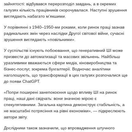
зайнятості: відбувався перерозподіл завдань, а в окремих
галузях кількість працівників скорочувалася. Наступні зрушення
виглядають набагато м’якшими.
У порівнянні з 1940–1950-ми роками, коли ринок праці зазнав
радикальних змін через наслідки Другої світової війни, сучасні
зрушення виглядають «повільними».
У суспільстві існують побоювання, що генеративний ШІ може
призвести до автоматизації та масових звільнень. Найбільш
уразливими вважаються сфери медіа, кіновиробництва та
бізнес-послуг, зокрема бухгалтерії. Водночас аналітики
наголошують, що трансформації в цих галузях розпочалися ще
до появи ChatGPT.
«Попри поширені занепокоєння щодо впливу ШІ на ринок
праці, наші дані свідчать: вони значною мірою є
спекулятивними. Загальна картина демонструє стабільність, а
не масштабні потрясіння на рівні економіки», — підкреслюють
автори звіту.
Дослідники також зазначили, що впровадження штучного