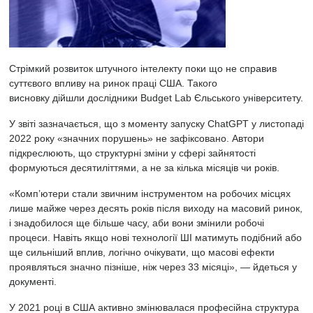
Стрімкий розвиток штучного інтелекту поки що не справив
суттєвого впливу на ринок праці США. Такого
висновку
дійшли
дослідники Budget Lab Єльського університету.
У звіті зазначається, що з моменту запуску ChatGPT у листопаді
2022 року «значних порушень» не зафіксовано. Автори
підкреслюють, що структурні зміни у сфері зайнятості
формуються десятиліттями, а не за кілька місяців чи років.
«Комп’ютери стали звичним інструментом на робочих місцях
лише майже через десять років після виходу на масовий ринок,
і знадобилося ще більше часу, аби вони змінили робочі
процеси. Навіть якщо нові технології ШІ матимуть подібний або
ще сильніший вплив, логічно очікувати, що масові ефекти
проявляться значно пізніше, ніж через 33 місяці», — йдеться у
документі.
У 2021 році в США активно змінювалася професійна структура