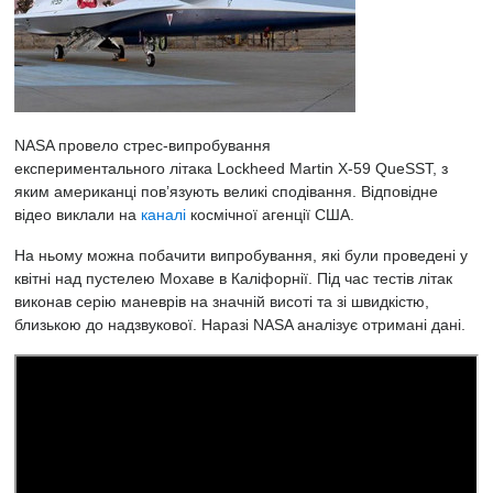
NASA провело стрес-випробування
експериментального
літака
Lockheed Martin X-59 QueSST, з
яким американці пов’язують великі сподівання. Відповідне
відео виклали на
каналі
космічної агенції США.
На ньому можна побачити випробування, які були проведені у
квітні над пустелею Мохаве в Каліфорнії. Під час тестів літак
виконав серію маневрів на значній висоті та зі швидкістю,
близькою до надзвукової. Наразі NASA аналізує отримані дані.