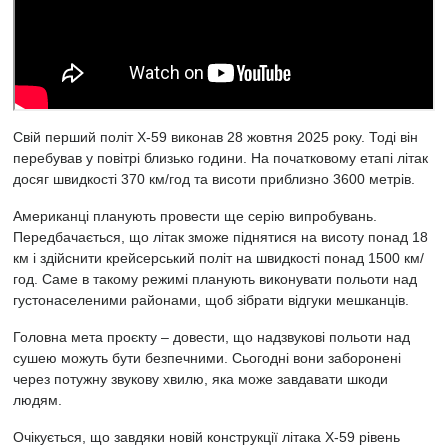
Свій перший політ X-59 виконав 28 жовтня 2025 року. Тоді він
перебував у повітрі близько години. На початковому етапі літак
досяг швидкості 370 км/год та висоти приблизно 3600 метрів.
Американці планують провести ще серію випробувань.
Передбачається, що літак зможе піднятися на висоту понад 18
км і здійснити крейсерський політ на швидкості понад 1500 км/
год. Саме в такому режимі планують виконувати польоти над
густонаселеними районами, щоб зібрати відгуки мешканців.
Головна мета проєкту – довести, що надзвукові польоти над
сушею можуть бути безпечними. Сьогодні вони заборонені
через потужну звукову хвилю, яка може завдавати шкоди
людям.
Очікується, що завдяки новій конструкції літака X-59 рівень