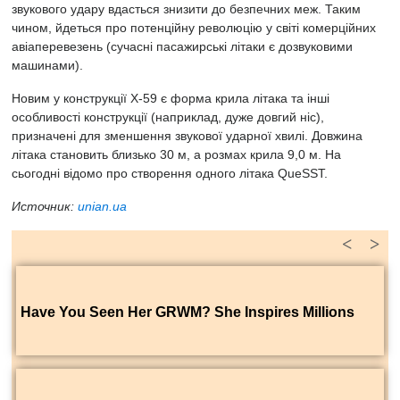
звукового удару вдасться знизити до безпечних меж. Таким
чином, йдеться про потенційну революцію у світі комерційних
авіаперевезень (сучасні пасажирські літаки є дозвуковими
машинами).
Новим у конструкції X-59 є форма крила літака та інші
особливості конструкції (наприклад, дуже довгий ніс),
призначені для зменшення звукової ударної хвилі. Довжина
літака становить близько 30 м, а розмах крила 9,0 м. На
сьогодні відомо про створення одного літака QueSST.
Источник:
unian.ua
<
>
Have You Seen Her GRWM? She Inspires Millions