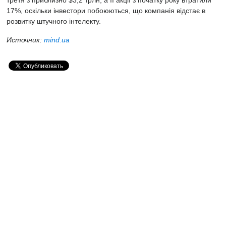
третя з приблизно $3,2 трлн, а її акції з початку року втратили
17%, оскільки інвестори побоюються, що компанія відстає в
розвитку штучного інтелекту.
Источник:
mind.ua