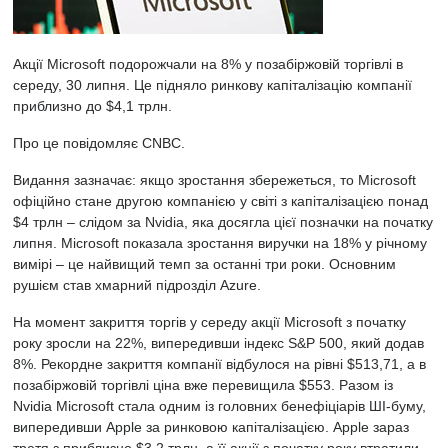
Акції Microsoft подорожчали на 8% у позабіржовій торгівлі в
середу, 30 липня. Це підняло ринкову капіталізацію компанії
приблизно до $4,1 трлн.
Про це повідомляє CNBC.
Видання зазначає: якщо зростання збережеться, то Microsoft
офіційно стане другою компанією у світі з капіталізацією понад
$4 трлн – слідом за Nvidia, яка досягла цієї позначки на початку
липня. Microsoft показала зростання виручки на 18% у річному
вимірі – це найвищий темп за останні три роки. Основним
рушієм став хмарний підрозділ Azure.
На момент закриття торгів у середу акції Microsoft з початку
року зросли на 22%, випередивши індекс S&P 500, який додав
8%. Рекордне закриття компанії відбулося на рівні $513,71, а в
позабіржовій торгівлі ціна вже перевищила $553. Разом із
Nvidia Microsoft стала одним із головних бенефіціарів ШI-буму,
випередивши Apple за ринковою капіталізацією. Apple зараз