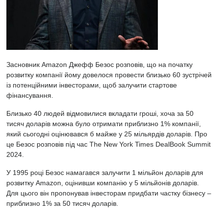
Засновник Amazon
Джефф Безос
розповів, що на початку
розвитку компанії йому довелося провести близько 60 зустрічей
із потенційними інвесторами, щоб залучити стартове
фінансування.
Близько 40 людей відмовилися вкладати гроші, хоча за 50
тисяч доларів можна було отримати приблизно 1% компанії,
який сьогодні оцінювався б майже у 25 мільярдів доларів. Про
це Безос розповів під час The New York Times DealBook Summit
2024.
У 1995 році Безос намагався залучити 1 мільйон доларів для
розвитку Amazon, оцінивши компанію у 5 мільйонів доларів.
Для цього він пропонував інвесторам придбати частку бізнесу –
приблизно 1% за 50 тисяч доларів.