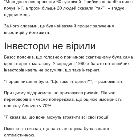
"Мені довелося провести 60 зустрічей. Приблизно на 40 з них я
почув "ні", а трохи більше 20 людей сказали "так"", – згадує
підприємець.
За його словами, це був найважчий процес залучення
інвестицій у його житті.
Інвестори не вірили
Безос пояснив, що головною причиною скептицизму була сама
ідея інтернет-магазину. У середині 1990-х багато потенційних
інвесторів навіть не розуміли, що таке інтернет.
"Перше питання було: "Що таке інтернет?"", – розповів він.
При цьому підприємець не приховував ризиків. Під час
переговорів він чесно попереджав, що оцінює ймовірність
провалу Amazon у 70%:
"Я казав їм, що вони можуть втратити всі свої гроші".
Пізніше він визнав, що навіть ця оцінка була занадто
оптимістичною.