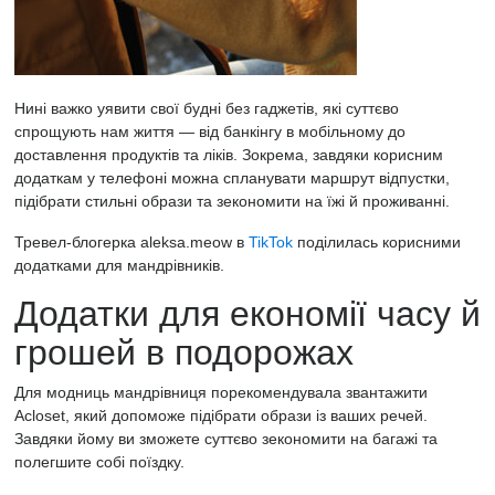
Нині важко уявити свої будні без гаджетів, які суттєво
спрощують нам життя — від банкінгу в мобільному до
доставлення продуктів та ліків. Зокрема, завдяки корисним
додаткам у телефоні можна спланувати маршрут
відпустки,
підібрати стильні образи та зекономити на їжі й проживанні.
Тревел-блогерка aleksa.meow в
TikTok
поділилась корисними
додатками для мандрівників.
Додатки для економії часу й
грошей в подорожах
Для модниць мандрівниця порекомендувала звантажити
Acloset, який допоможе підібрати образи із ваших речей.
Завдяки йому ви зможете суттєво зекономити на багажі та
полегшите собі поїздку.