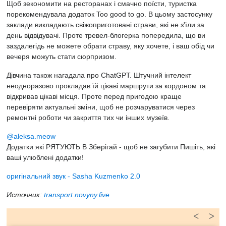
Щоб зекономити на ресторанах і смачно поїсти, туристка
порекомендувала додаток Too good to go. В цьому застосунку
заклади викладають свіжоприготовані страви, які не з'їли за
день відвідувачі. Проте тревел-блогерка попередила, що ви
заздалегідь не можете обрати страву, яку хочете, і ваш обід чи
вечеря можуть стати сюрпризом.
Дівчина також нагадала про ChatGPT. Штучний інтелект
неодноразово прокладав їй цікаві маршрути за кордоном та
відкривав цікаві місця. Проте перед пригодою краще
перевіряти актуальні зміни, щоб не розчаруватися через
ремонтні роботи чи закриття тих чи інших музеїв.
@aleksa.meow
Додатки які РЯТУЮТЬ В Зберігай - щоб не загубити Пишіть, які
ваші улюблені додатки!
оригінальний звук - Sasha Kuzmenko 2.0
Источник:
transport.novyny.live
<
>