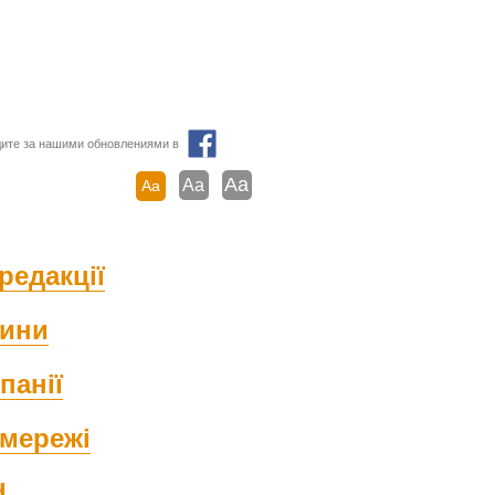
ите за нашими обновлениями в
Aa
Aa
Aa
редакції
ини
панії
мережі
d