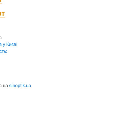
фт
а
а у
Києві
сть:
а на
sinoptik.ua