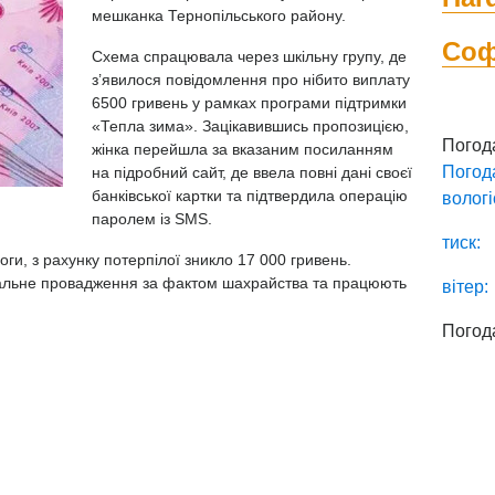
мешканка Тернопільського району.
Со
Схема спрацювала через шкільну групу, де
з’явилося повідомлення про нібито виплату
6500 гривень у рамках програми підтримки
«Тепла зима». Зацікавившись пропозицією,
Погод
жінка перейшла за вказаним посиланням
Погод
на підробний сайт, де ввела повні дані своєї
банківської картки та підтвердила операцію
вологі
паролем із SMS.
тиск:
ги, з рахунку потерпілої зникло 17 000 гривень.
альне провадження за фактом шахрайства та працюють
вітер:
Погод