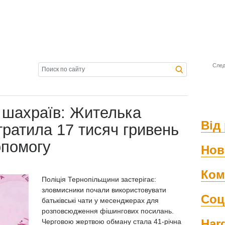
След
 шахраїв: Жителька
Від 
ратила 17 тисяч гривень
опомогу
Нов
Ком
Поліція Тернопільщини застерігає:
зловмисники почали використовувати
Соц
батьківські чати у месенджерах для
розповсюдження фішингових посилань.
Har
Черговою жертвою обману стала 41-річна