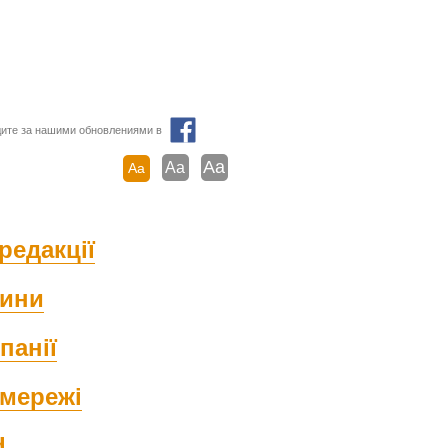
ите за нашими обновлениями в
Aa
Aa
Aa
редакції
ини
панії
мережі
d