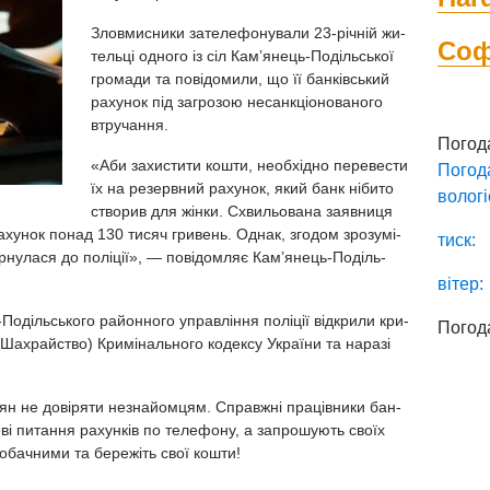
Злов­мисни­ки за­те­ле­фо­ну­ва­ли 23-річ­ній жи­
Со
тель­ці од­но­го із сіл Кам’янець­-По­діль­ської
гро­ма­ди та по­ві­до­ми­ли, що її бан­ківсь­кий
ра­ху­нок під заг­ро­зою не­сан­кці­оно­ва­но­го
втру­чан­ня.
Погод
«Аби за­хис­ти­ти кош­ти, не­об­хідно пе­ре­вес­ти
Погод
їх на ре­зер­вний ра­ху­нок, який банк ні­би­то
вологі
ство­рив для жін­ки. Схвильова­на за­яв­ни­ця
ра­ху­нок по­над 130 ти­сяч гри­вень. Од­нак, зго­дом зро­зу­мі­
тиск:
­ну­ла­ся до по­лі­ції», — по­ві­дом­ляє Кам’янець­-По­діль­
вітер:
о­діль­сько­го район­но­го уп­равлін­ня по­лі­ції від­кри­ли кри­
Погод
ах­рай­ство) Кри­мі­наль­но­го ко­дек­су Ук­ра­їни та на­ра­зі
­дян не до­ві­ря­ти нез­найом­цям. Справ­жні пра­ців­ни­ки бан­
­ві пи­тан­ня ра­хун­ків по те­ле­фо­ну, а зап­ро­шу­ють сво­їх
те обач­ни­ми та бе­ре­жіть свої кош­ти!