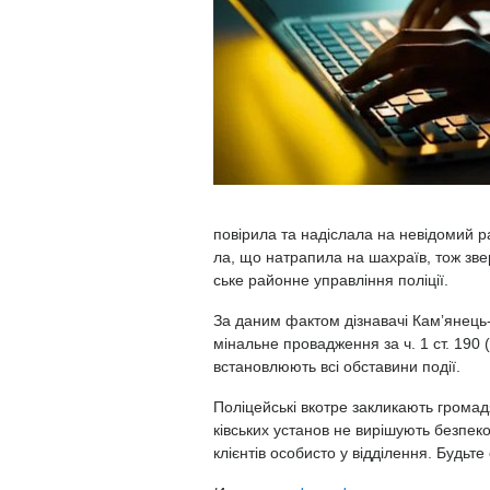
по­ві­ри­ла та на­діс­ла­ла на не­ві­до­мий 
ла, що нат­ра­пи­ла на шах­ра­їв, тож звер
ське район­не уп­равлін­ня
по­лі­ції.
За да­ним фак­том діз­на­ва­чі Камʼянець­-П
мі­наль­не про­вад­ження за ч. 1 ст. 190 (Ш
вста­нов­лю­ють всі об­ста­ви­ни по­дії.
По­лі­цей­ські вкот­ре зак­ли­ка­ють гро­ма
ківсь­ких ус­та­нов не ви­рі­шу­ють без­пе­ко
клі­єн­тів осо­бис­то у від­ді­лен­ня. Будь­