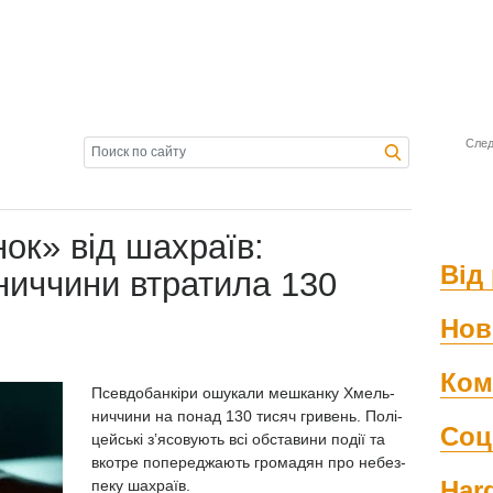
След
ок» від шахраїв:
Від 
иччини втратила 130
Нов
Ком
Псев­до­бан­кі­ри ошу­ка­ли меш­канку Хмель­
нич­чи­ни на по­над 130 ти­сяч гри­вень. По­лі­
Соц
цей­ські зʼясо­ву­ють всі об­ста­ви­ни по­дії та
вкот­ре по­пе­ред­жа­ють гро­ма­дян про не­без­
Har
пе­ку шах­ра­їв.