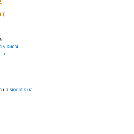
фт
а
а у
Києві
сть:
а на
sinoptik.ua