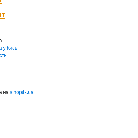
фт
а
а у
Києві
сть:
а на
sinoptik.ua