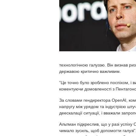
технологічною галуззю. Він визнав риз
державою критично важливим.
“Це точно було зроблено поспіхом, і 
коментуючи домовленості з Пентагон
За словами гендиректора OpenAI, ком
напругу між урядом та індустрією штуч
деескалації ситуації, і вважали запро
Альтман підкреслив, що у разі успіху
чимало зусиль, щоб допомогти галузі”