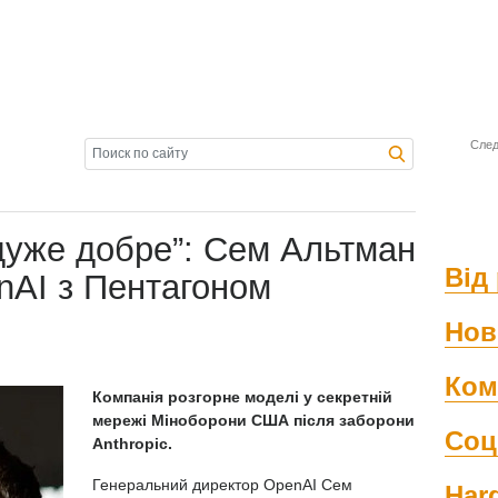
След
дуже добре”: Сем Альтман
Від 
nAI з Пентагоном
Нов
Ком
Компанія розгорне моделі у секретній
мережі Міноборони США після заборони
Соц
Anthropic.
Генеральний директор OpenAI Сем
Har