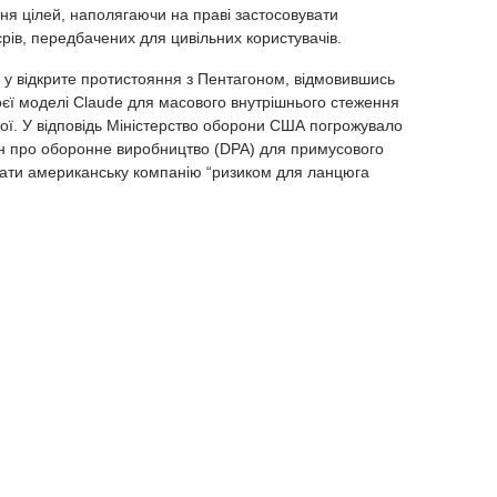
ня цілей, наполягаючи на праві застосовувати
єрів, передбачених для цивільних користувачів.
 у відкрите протистояння з Пентагоном, відмовившись
єї моделі Claude для масового внутрішнього стеження
ої. У відповідь Міністерство оборони США погрожувало
кон про оборонне виробництво (DPA) для примусового
изнати американську компанію “ризиком для ланцюга