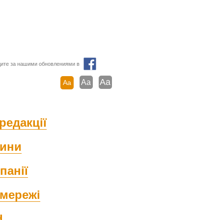
ите за нашими обновлениями в
Aa
Aa
Aa
редакції
ини
панії
мережі
d