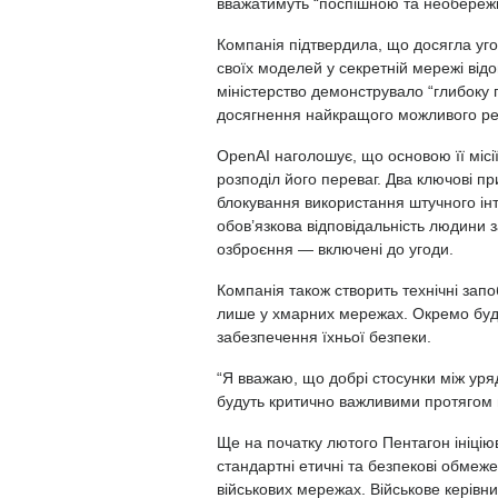
вважатимуть “поспішною та необереж
Компанія
підтвердила
, що досягла уг
своїх моделей у секретній мережі від
міністерство демонструвало “глибоку 
досягнення найкращого можливого рез
OpenAI наголошує, що основою її місі
розподіл його переваг. Два ключові п
блокування використання штучного ін
обов’язкова відповідальність людини 
озброєння — включені до угоди.
Компанія також створить технічні зап
лише у хмарних мережах. Окремо буд
забезпечення їхньої безпеки.
“Я вважаю, що добрі стосунки між уря
будуть критично важливими протягом н
Ще на початку лютого Пентагон ініці
стандартні етичні та безпекові обмеж
військових мережах. Військове керівн