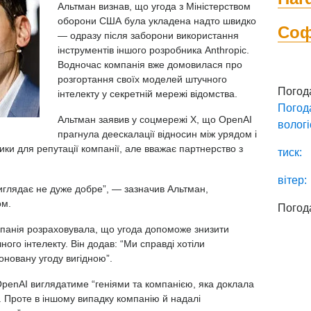
Альтман визнав, що угода з Міністерством
оборони США була укладена надто швидко
Со
— одразу після
заборони використання
інструментів
іншого розробника Anthropic.
Водночас компанія вже домовилася про
розгортання своїх моделей штучного
Погод
інтелекту у секретній мережі відомства.
Погод
Альтман
заявив
у соцмережі X, що OpenAI
вологі
прагнула деескалації відносин між урядом і
ики для репутації компанії, але вважає партнерство з
тиск:
вітер:
виглядає не дуже добре”, — зазначив Альтман,
ом.
Погод
панія розраховувала, що угода допоможе знизити
ного інтелекту. Він додав: “Ми справді хотіли
поновану угоду вигідною”.
 OpenAI виглядатиме “геніями та компанією, яка доклала
. Проте в іншому випадку компанію й надалі