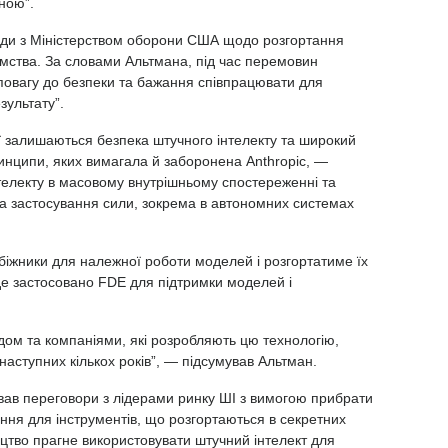
ною”.
оди з Міністерством оборони США щодо розгортання
омства. За словами Альтмана, під час перемовин
повагу до безпеки та бажання співпрацювати для
ультату”.
ї залишаються безпека штучного інтелекту та широкий
ринципи, яких
вимагала й заборонена Anthropic
, —
телекту в масовому внутрішньому спостереженні та
за застосування сили, зокрема в автономних системах
обіжники для належної роботи моделей і розгортатиме їх
е застосовано FDE для підтримки моделей і
дом та компаніями, які розробляють цю технологію,
аступних кількох років”, —
підсумував
Альтман.
ював переговори з лідерами ринку ШІ з вимогою
прибрати
ення
для інструментів, що розгортаються в секретних
ицтво прагне використовувати штучний інтелект для