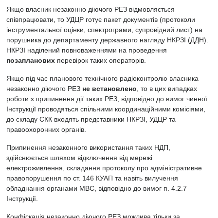
Якщо власник незаконно діючого РЕЗ відмовляється
співпрацювати, то УДЦР готує пакет документів (протоколи
інструментальної оцінки, спектрограми, супровідний лист) на
порушника до департаменту державного нагляду НКРЗІ (ДДН).
НКРЗІ наділений повноваженнями на проведення
позапланових
перевірок таких операторів.
Якщо під час планового технічного радіоконтролю власника
незаконно діючого РЕЗ
не встановлено
, то в цих випадках
роботи з припинення дії таких РЕЗ, відповідно до вимог чинної
Інструкції проводяться спільними координаційними комісіями,
до складу СКК входять представники НКРЗІ, УДЦР та
правоохоронних органів.
Припинення незаконного використання таких НДП,
здійснюється шляхом відключення від мережі
електроживлення, складання протоколу про адміністративне
правопорушення по ст. 146 КУАП та навіть вилучення
обладнання органами МВС, відповідно до вимог п. 4.2.7
Інструкції.
Конфіскація незаконно діючого РЕЗ можлива тільки за