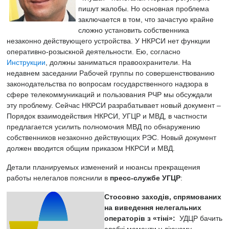
пишут жалобы. Но основная проблема
заключается в том, что зачастую крайне
сложно установить собственника
незаконно действующего устройства. У НКРСИ нет функции
оперативно-розыскной деятельности. Ею, согласно
Инструкции
, должны заниматься правоохранители. На
недавнем заседании Рабочей группы по совершенствованию
законодательства по вопросам государственного надзора в
сфере телекоммуникаций и пользования РЧР мы обсуждали
эту проблему. Сейчас НКРСИ разрабатывает новый документ –
Порядок взаимодействия НКРСИ, УГЦР и МВД, в частности
предлагается усилить полномочия МВД по обнаружению
собственников незаконно действующих РЭС. Новый документ
должен вводится общим приказом НКРСИ и МВД.
Детали планируемых изменений и нюансы прекращения
работы нелегалов пояснили в
пресс-службе УГЦР
:
Стосовно заходів, спрямованих
на виведення нелегальних
операторів з «тіні»:
УДЦР бачить
слабкі моменти у діючому