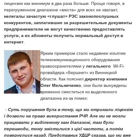
лицензии как минимум в два раза больше. Проще говоря, в
перегруженном диапазоне «места» для всех не хватает,
нелегалы зачастую «глушат» РЭС законопослушных
конкурентов, заплатившие за разрешительные документы
предприниматели не могут качественно предоставлять
услуги, а их абоненты получить нормальный доступ в
интернет
.
Ярким примером стало недавнее изъятие
телекоммуникационного оборудования
правоохранителями у
легального
Wi-Fi-
провайдера «Бершнет» из Винницкой
области. Как пояснил
директор компании
Олег Мельниченко
, они были вынуждены
временно сместиться из выделенного
диапазона из-за помех:
-
Суть порушення була в тому, що ми отримали ліцензію
і дозволи на право використання РЧР. Але ми не могли
працювати у виділеному нам діапазоні, там були
перешкоди, тому змістилися з цієї частоти, а потім
повернулися назад. Представник УДЦР сказав, що ми вже