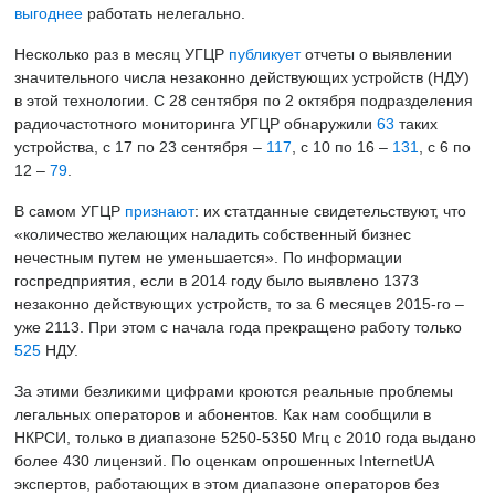
выгоднее
работать нелегально.
Несколько раз в месяц УГЦР
публикует
отчеты о выявлении
значительного числа незаконно действующих устройств (НДУ)
в этой технологии. С 28 сентября по 2 октября подразделения
радиочастотного мониторинга УГЦР обнаружили
63
таких
устройства, с 17 по 23 сентября –
117
, с 10 по 16 –
131
, с 6 по
12 –
79
.
В самом УГЦР
признают
: их статданные свидетельствуют, что
«количество желающих наладить собственный бизнес
нечестным путем не уменьшается». По информации
госпредприятия, если в 2014 году было выявлено 1373
незаконно действующих устройств, то за 6 месяцев 2015-го –
уже 2113. При этом с начала года прекращено работу только
525
НДУ.
За этими безликими цифрами кроются реальные проблемы
легальных операторов и абонентов. Как нам сообщили в
НКРСИ, только в диапазоне 5250-5350 Мгц с 2010 года выдано
более 430 лицензий. По оценкам опрошенных InternetUA
экспертов, работающих в этом диапазоне операторов без