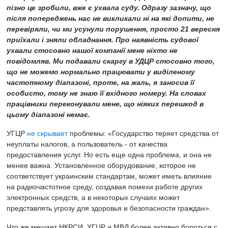
пізно це зробили, вже є ухвала суду. Одразу зазначу, що
після попереджень нас не викликали ні на які допити, не
перевіряли, чи ми усунули порушення, просто 21 вересня
приїхали і зняли обладнання. Про наявність судової
ухвали стосовно нашої компанії мене ніхто не
повідомляв. Ми подавали скаргу в УДЦР стосовно того,
що не можемо нормально працювати у виділеному
частотному діапазоні, проте, на жаль, я заносив її
особисто, тому не знаю її вхідного номеру. На словах
працівники переконували мене, що ніяких перешкод в
цьому діапазоні немає.
УГЦР
не скрывает
проблемы: «Государство теряет средства от
неуплаты налогов, а пользователь - от качества
предоставления услуг. Но есть еще одна проблема, и она не
менее важна. Установленное оборудование, которое не
соответствует украинским стандартам, может иметь влияние
на радиочастотное среду, создавая помехи работе других
электронных средств, а в некоторых случаях может
представлять угрозу для здоровья и безопасности граждан».
Что же мешает НКРСИ, УГЦР и МВД более активно бороться с