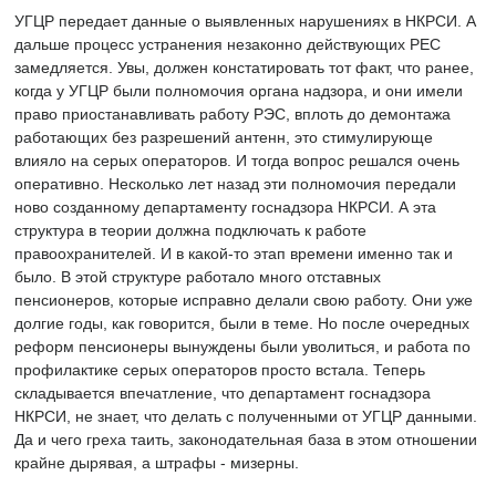
УГЦР передает данные о выявленных нарушениях в НКРСИ. А
дальше процесс устранения незаконно действующих РЕС
замедляется. Увы, должен констатировать тот факт, что ранее,
когда у УГЦР были полномочия органа надзора, и они имели
право приостанавливать работу РЭС, вплоть до демонтажа
работающих без разрешений антенн, это стимулирующе
влияло на серых операторов. И тогда вопрос решался очень
оперативно. Несколько лет назад эти полномочия передали
ново созданному департаменту госнадзора НКРСИ. А эта
структура в теории должна подключать к работе
правоохранителей. И в какой-то этап времени именно так и
было. В этой структуре работало много отставных
пенсионеров, которые исправно делали свою работу. Они уже
долгие годы, как говорится, были в теме. Но после очередных
реформ пенсионеры вынуждены были уволиться, и работа по
профилактике серых операторов просто встала. Теперь
складывается впечатление, что департамент госнадзора
НКРСИ, не знает, что делать с полученными от УГЦР данными.
Да и чего греха таить, законодательная база в этом отношении
крайне дырявая, а штрафы - мизерны.