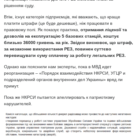
рішенням суду.
Втім, існує категорія підприємців, які вважають, що краще
платити штрафи (це буде дешевше), ніж працювати в
правовому полі. Як показує практика,
отримання ліцензії та
дозволів на експлуатацію 5 базових станцій, коштує
близько 36000 гривень на рік. Звідси висновок, що штраф,
за незаконне використання РЕЗ, повинен суттєво
перевищувати суму сплачену за роботу легальних РЕЗ.
Однако как пояснили нам эксперты, пока в МВД идет
реорганизация – «Порядок взаимодействия НКРСИ, УГЦР и
подразделений органов внутренних дел Украины» вряд ли
примут.
Пока же НКРСИ пытается апеллировать к патриотизму
нарушителей.