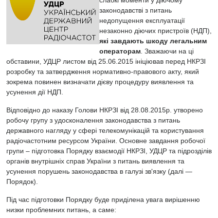
законодавстві з питань
недопущення експлуатації
незаконно діючих пристроїв (НДП),
які завдають шкоду легальним
операторам
. Зважаючи на ці
обставини, УДЦР листом від 25.06.2015 ініціював перед НКРЗІ
розробку та затвердження нормативно-правового акту, який
зокрема повинен визначати дієву процедуру виявлення та
усунення дії НДП.
Відповідно до наказу Голови НКРЗІ від 28.08.2015р. утворено
робочу групу з удосконалення законодавства з питань
державного нагляду у сфері телекомунікацій та користування
радіочастотним ресурсом України. Основне завдання робочої
групи – підготовка Порядку взаємодії НКРЗІ, УДЦР та підрозділів
органів внутрішніх справ України з питань виявлення та
усунення порушень законодавства в галузі зв'язку (далі —
Порядок).
Під час підготовки Порядку буде приділена увага вирішенню
низки проблемних питань, а саме: