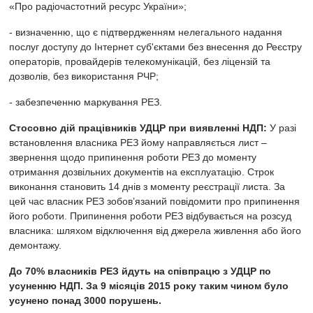
«Про радіочастотний ресурс України»;
- визначенню, що є підтвердженням нелегального надання
послуг доступу до Інтернет суб'єктами без внесення до Реєстру
операторів, провайдерів телекомунікацій, без ліцензій та
дозволів, без використання РЧР;
- забезпеченню маркування РЕЗ.
Стосовно дій працівників УДЦР при виявленні НДП:
У разі
встановлення власника РЕЗ йому направляється лист –
звернення щодо припинення роботи РЕЗ до моменту
отримання дозвільних документів на експлуатацію. Строк
виконання становить 14 днів з моменту реєстрації листа. За
цей час власник РЕЗ зобов’язаний повідомити про припинення
його роботи. Припинення роботи РЕЗ відбувається на розсуд
власника: шляхом відключення від джерела живлення або його
демонтажу.
До 70% власників РЕЗ йдуть на співпрацю з УДЦР по
усуненню НДП. За 9 місяців 2015 року таким чином було
усунено понад 3000 порушень.