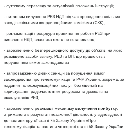
- суттєвому перегляду та актуалізації положень Інструкції;
- питанням вилучення РЕЗ НДП під час проведення спільних
заходів спільними координаційними комісіями (СКК);
- регламентації процедури припинення роботи РЕЗ при
виявленні НДП, власника якого не встановлено;
- забезпеченню безперешкодного доступу до об’єктів, на яких
розміщено засоби зв’язку, РЕЗ та ВП, що працюють з
порушенням вимог законодавства
- запровадженню дієвих санкцій за порушення вимог
законодавства про телекомунікації та РЧР України, зокрема, за
надання телекомунікаційних послуг без ліцензій на
користування радіочастотним ресурсом та дозволів на
експлуатацію РЕЗ;
- забезпеченню реалізації механізму
вилучення прибутку
,
отриманого в результаті незаконної діяльності, у відповідності
до частини другої статті 75 Закону України «Про
телекомунікації» та частини четвертої статті 58 Закону України