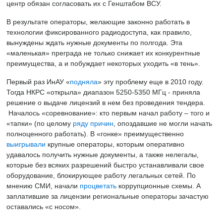
центр обязан согласовать их с Генштабом ВСУ.
В результате операторы, желающие законно работать в
технологии фиксированного радиодоступа, как правило,
вынуждены ждать нужные документы по полгода. Эта
«маленькая» преграда не только снижает их конкурентные
преимущества, а и побуждает некоторых уходить «в тень».
Первый раз ИнАУ «
подняла
» эту проблему еще в 2010 году.
Тогда НКРС «открыла» диапазон 5250-5350 МГц - приняла
решение о выдаче лицензий в нем без проведения тендера.
Началось «соревнование»: кто первым начал работу – того и
«тапки» (по целому
ряду причин
, опоздавшие не могли начать
полноценного работать). В «гонке» преимущественно
выигрывали
крупные операторы, которым оперативно
удавалось получить нужные документы, а также нелегалы,
которые без всяких разрешений быстро устанавливали свое
оборудование, блокирующее работу легальных сетей. По
мнению СМИ, начали
процветать
коррупционные схемы. А
заплатившие за лицензии региональные операторы зачастую
оставались «с носом».