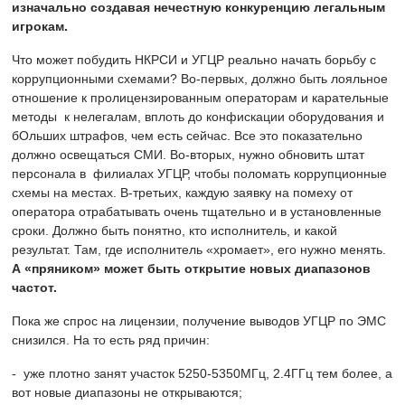
изначально создавая нечестную конкуренцию легальным
игрокам.
Что может побудить НКРСИ и УГЦР реально начать борьбу с
коррупционными схемами? Во-первых, должно быть лояльное
отношение к пролицензированным операторам и карательные
методы к нелегалам, вплоть до конфискации оборудования и
бОльших штрафов, чем есть сейчас. Все это показательно
должно освещаться СМИ. Во-вторых, нужно обновить штат
персонала в филиалах УГЦР, чтобы поломать коррупционные
схемы на местах. В-третьих, каждую заявку на помеху от
оператора отрабатывать очень тщательно и в установленные
сроки. Должно быть понятно, кто исполнитель, и какой
результат. Там, где исполнитель «хромает», его нужно менять.
А «пряником» может быть открытие новых диапазонов
частот.
Пока же спрос на лицензии, получение выводов УГЦР по ЭМС
снизился. На то есть ряд причин:
- уже плотно занят участок 5250-5350МГц, 2.4ГГц тем более, а
вот новые диапазоны не открываются;