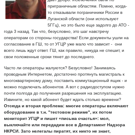
приграничным областям. Помню, когда-
то отказывали пограничники России в
Луганской области (они используют
5ГГц), но это было еще задолго до АТО -
года 3 назад. Так что, безусловно, это шаг навстречу
операторам со стороны государства! Если документы ушли на
согласование в ГШ, то от УГЦР уже мало что зависит - они
всего лишь ждут ответ. ГШ, как правило, никуда не спешит, и
свои положенные сроки тянет до последнего.
Часто ли операторы жалуются? Безусловно! Занимаясь
проводным Интернетом, достаточно протянуть магистраль к
многоквартирному дому, поставить коммутационный ящик - и
можно подключать абонентов. А вот с радиодоступом нужно
почти полгода до получения разрешения на эксплуатацию.
Извините, но какой абонент будет ждать столько времени?
Отсюда и вторая проблема: многие операторы включают
оборудование в т.н. "тестовом режиме", их потом
мониторит УГЦР и пишет «письма счастья»: мол,
выключайте или передадим все в Департамент Надзора
НКРСИ. Зато нелегалы пиратят, их никто не знает,