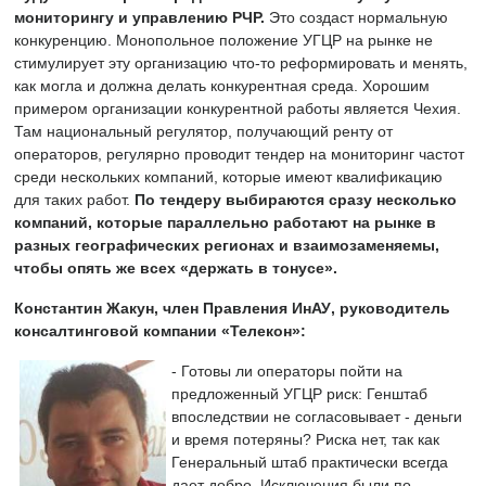
мониторингу и управлению РЧР.
Это создаст нормальную
конкуренцию. Монопольное положение УГЦР на рынке не
стимулирует эту организацию что-то реформировать и менять,
как могла и должна делать конкурентная среда. Хорошим
примером организации конкурентной работы является Чехия.
Там национальный регулятор, получающий ренту от
операторов, регулярно проводит тендер на мониторинг частот
среди нескольких компаний, которые имеют квалификацию
для таких работ.
По тендеру выбираются сразу несколько
компаний, которые параллельно работают на рынке в
разных географических регионах и взаимозаменяемы,
чтобы опять же всех «держать в тонусе».
Константин Жакун, член
Правления ИнАУ
, руководитель
консалтинговой компании «Телекон»:
- Готовы ли операторы пойти на
предложенный УГЦР риск: Генштаб
впоследствии не согласовывает - деньги
и время потеряны? Риска нет, так как
Генеральный штаб практически всегда
дает добро. Исключения были по