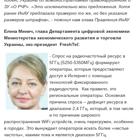
Кодекс Украины об административных правонарушениях и
ЗУ «О РЧР». «Это исключительно мои предложения. Хотя
ранее ИнАУ предлагала примерно то же, но без указания
размеров штрафов», - пояснил нам глава Правления ИнАУ.
Елена Минич,
глава Департамента цифровой экономики
Министерства экономического развития и торговли
Украины
, экс-
президент FreshTel:
- Спрос на радиочастотный ресурс в
5ГГц (5250-5350МГц) формируют
операторы, которые предоставляют
доступ в Интернет с помощью
технологий фиксированного
радиодоступа. Как правило, это
региональные операторы. Основная
причина спроса – дефицит ресурса в
диапазоне 2,4 ГГц, который, в том числе
и по причинам широкого
распространения WiFi устройств, очень перегружен, особенно
в городах. Это вынуждает операторов искать более «чистые
частоты», какими пока и является диапазон 5ГГц.