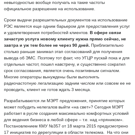
невыгодностью вообще получать на такие частоты
официальное разрешение на использование.
Сроки выдачи разрешительных документов на использование
РЭС является еще одним барьером для предоставления услуг
и удовлетворения потребностей клиентов.
В сфере связи
зачастую услуга новому клиенту нужна прямо сейчас, не
завтра и уж тем более не через 90 дней.
Приблизительно
столько раньше занимал этап согласований для получения
вывода об ЭМС. Поэтому тот факт, что УГЦР пускай пока и для
отдельных частот, пошел навстречу, и существенно сократил
срок согласования, является очень позитивным сигналом.
Многие операторы вынуждены были выполнять
радиочастотную легализацию задним числом или совсем ее не
проводить, клиент не готов ждать 3 месяца.
Разрабатываются ли МЭРТ предложения, принятие которых
может побудить нелегалов выйти «на свет»? Сегодня МЭРТ
работает в русле создания максимально комфортных условий
для ведения бизнеса в любой сфере – т.е. над «пряником».
Постановлением КМУ №357 от 18 марта 2015 предусмотрено
17 инициатив по дерегуляции в области телекома. На что они