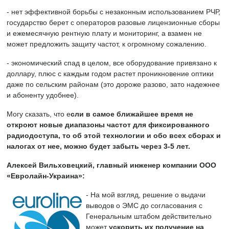
- нет эффективной борьбы с незаконным использованием РЧР,
государство берет с операторов разовые лицензионные сборы
и ежемесячную рентную плату и мониторинг, а взамен не
может предложить защиту частот, к огромному сожалению.
- экономический спад в целом, все оборудование привязано к
доллару, плюс с каждым годом растет проникновение оптики
даже по сельским районам (это дороже разово, зато надежнее
и абоненту удобнее).
Могу сказать, что е
сли в самое ближайшее время не
откроют новые диапазоны частот для фиксированного
радиодоступа, то об этой технологии и обо всех сборах и
налогах от нее, можно будет забыть через 3-5 лет.
Алексей Вильховецкий, главный инженер компании ООО
«Евролайн-Украина»:
- На мой взгляд, решение о выдачи
выводов о ЭМС до согласования с
Генеральным штабом действительно
может
ускорить их получение на