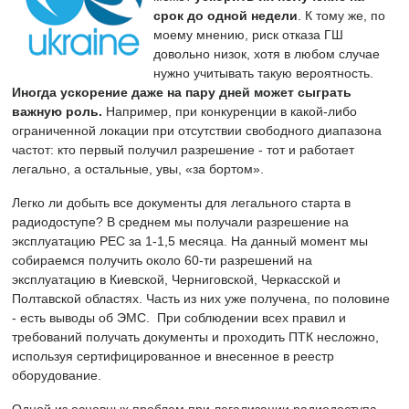
срок до одной недели
. К тому же, по
моему мнению, риск отказа ГШ
довольно низок, хотя в любом случае
нужно учитывать такую вероятность.
Иногда ускорение даже на пару дней может сыграть
важную роль.
Например, при конкуренции в какой-либо
ограниченной локации при отсутствии свободного диапазона
частот: кто первый получил разрешение - тот и работает
легально, а остальные, увы, «за бортом».
Легко ли добыть все документы для легального старта в
радиодоступе? В среднем мы получали разрешение на
эксплуатацию РЕС за 1-1,5 месяца. На данный момент мы
собираемся получить около 60-ти разрешений на
эксплуатацию в Киевской, Черниговской, Черкасской и
Полтавской областях. Часть из них уже получена, по половине
- есть выводы об ЭМС. При соблюдении всех правил и
требований получать документы и проходить ПТК несложно,
используя сертифицированное и внесенное в реестр
оборудование.