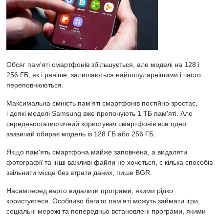
Обсяг пам'яті смартфонів збільшується, але моделі на 128 і
256 ГБ, як і раніше, залишаються найпопулярнішими і часто
переповнюються.
Максимальна ємність пам'яті смартфонів постійно зростає,
і
деякі моделі Samsung
вже пропонують 1 ТБ пам'яті. Але
середньостатистичний користувач смартфонів все одно
зазвичай обирає модель із 128 ГБ або 256 ГБ.
Якщо пам'ять смартфона майже заповнена, а видаляти
фотографії та інші важливі файли не хочеться, є кілька способів
звільнити місце без втрати даних,
пише
BGR.
Насамперед варто видалити програми, якими рідко
користуєтеся. Особливо багато пам’яті можуть займати ігри,
соціальні мережі та попередньо встановлені програми, якими