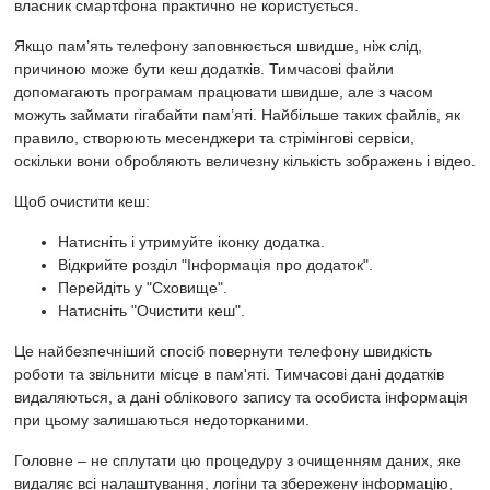
власник смартфона практично не користується.
Якщо пам’ять телефону заповнюється швидше, ніж слід,
причиною може бути кеш додатків. Тимчасові файли
допомагають програмам працювати швидше, але з часом
можуть займати гігабайти пам’яті. Найбільше таких файлів, як
правило, створюють месенджери та стрімінгові сервіси,
оскільки вони обробляють величезну кількість зображень і відео.
Щоб очистити кеш:
Натисніть і утримуйте іконку додатка.
Відкрийте розділ "Інформація про додаток".
Перейдіть у "Сховище".
Натисніть "Очистити кеш".
Це найбезпечніший спосіб повернути телефону швидкість
роботи та звільнити місце в пам'яті. Тимчасові дані додатків
видаляються, а дані облікового запису та особиста інформація
при цьому залишаються недоторканими.
Головне – не сплутати цю процедуру з очищенням даних, яке
видаляє всі налаштування, логіни та збережену інформацію,