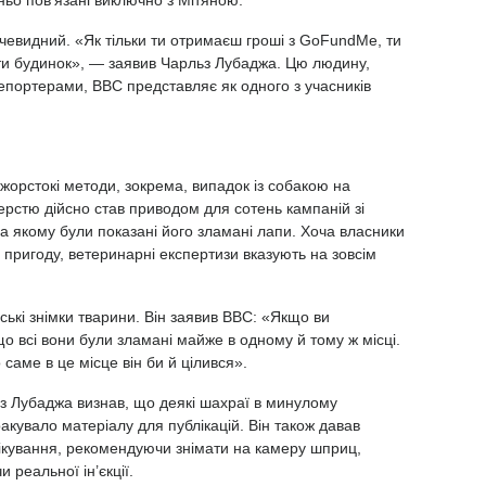
ьо пов’язані виключно з Мітяною.
очевидний. «Як тільки ти отримаєш гроші з GoFundMe, ти
и будинок», — заявив Чарльз Лубаджа. Цю людину,
епортерами, BBC представляє як одного з учасників
жорстокі методи, зокрема, випадок із собакою на
шерстю дійсно став приводом для сотень кампаній зі
 на якому були показані його зламані лапи. Хоча власники
пригоду, ветеринарні експертизи вказують на зовсім
ські знімки тварини. Він заявив BBC: «Якщо ви
 що всі вони були зламані майже в одному й тому ж місці.
о саме в це місце він би й цілився».
ьз Лубаджа визнав, що деякі шахраї в минулому
акувало матеріалу для публікацій. Він також давав
лікування, рекомендуючи знімати на камеру шприц,
 реальної ін’єкції.