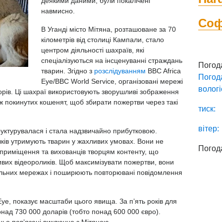
деякими даними, були покалічені
навмисно.
Со
В Уганді місто Мітяна, розташоване за 70
кілометрів від столиці Кампали, стало
центром діяльності шахраїв, які
спеціалізуються на інсценуванні страждань
Погод
тварин. Згідно з
розслідуванням
BBC Africa
Погод
Eye/BBC World Service, організовані мережі
вологі
орів. Ці шахраї використовують зворушливі зображення
ж покинутих кошенят, щоб збирати пожертви через такі
тиск:
.
вітер:
уктурувалася і стала надзвичайно прибутковою.
лків утримують тварин у жахливих умовах. Вони не
Погод
 приміщення та вихованців творцям контенту, що
ивих відеороликів. Щоб максимізувати пожертви, вони
ціальних мережах і поширюють повторювані повідомлення
Eye, показує масштаби цього явища. За п’ять років для
онад 730 000 доларів (тобто понад 600 000 євро).