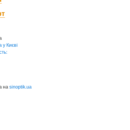
фт
а
а у
Києві
сть:
а на
sinoptik.ua