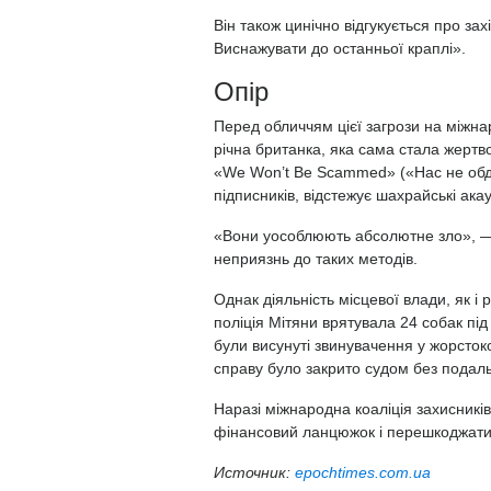
Він також цинічно відгукується про за
Виснажувати до останньої краплі».
Опір
Перед обличчям цієї загрози на міжнар
річна британка, яка сама стала жертв
«We Won’t Be Scammed» («Нас не обду
підписників, відстежує шахрайські ак
«Вони уособлюють абсолютне зло», —
неприязнь до таких методів.
Однак діяльність місцевої влади, як і
поліція Мітяни врятувала 24 собак пі
були висунуті звинувачення у жорсток
справу було закрито судом без подаль
Наразі міжнародна коаліція захисників
фінансовий ланцюжок і перешкоджат
Источник:
epochtimes.com.ua