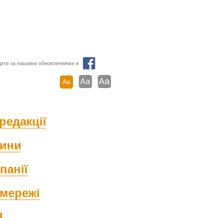
ите за нашими обновлениями в
Aa
Aa
Aa
редакції
ини
панії
мережі
d