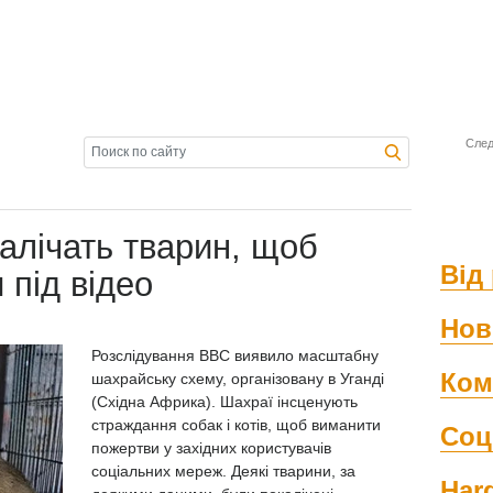
След
калічать тварин, щоб
Від 
 під відео
Нов
Розслідування BBC виявило масштабну
Ком
шахрайську схему, організовану в Уганді
(Східна Африка). Шахраї інсценують
страждання собак і котів, щоб виманити
Соц
пожертви у західних користувачів
соціальних мереж. Деякі тварини, за
Har