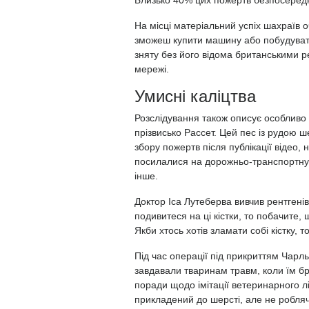
Близько 40% цих пожертв безпосередн
На місці матеріальний успіх шахраїв 
зможеш купити машину або побудуват
зняту без його відома британськими р
мережі.
Умисні каліцтва
Розслідування також описує особливо 
прізвисько Рассет. Цей пес із рудою 
збору пожертв після публікації відео,
посилалися на дорожньо-транспортну 
інше.
Доктор Іса Лутеберва вивчив рентгенів
подивитеся на ці кістки, то побачите,
Якби хтось хотів зламати собі кістку, т
Під час операції під прикриттям Чарл
завдавали тваринам травм, коли їм бр
поради щодо імітації ветеринарного 
прикладений до шерсті, але не роблячи