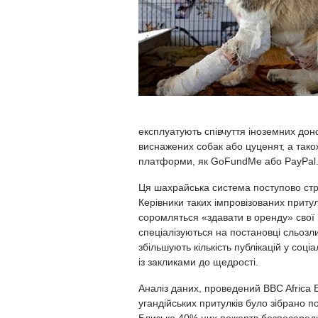
експлуатують співчуття іноземних дон
виснажених собак або цуценят, а тако
платформи, як GoFundMe або PayPal
Ця шахрайська система поступово стр
Керівники таких імпровізованих приту
соромляться «здавати в оренду» свої
спеціалізуються на постановці сльозл
збільшують кількість публікацій у со
із закликами до щедрості.
Аналіз даних, проведений BBC Africa 
угандійських притулків було зібрано п