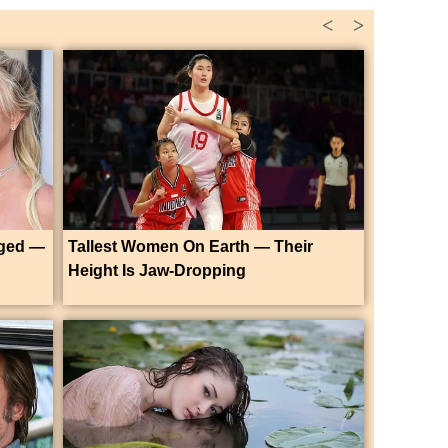
<
>
nged —
Tallest Women On Earth — Their
Height Is Jaw-Dropping