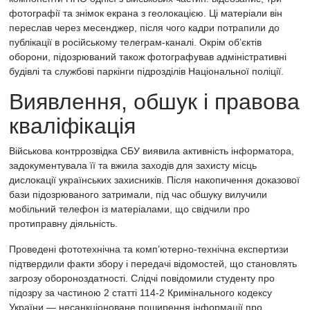
фотографії та знімок екрана з геолокацією. Ці матеріали він
переслав через месенджер, після чого кадри потрапили до
публікації в російському телеграм-каналі. Окрім об’єктів
оборони, підозрюваний також фотографував адміністративні
будівлі та службові паркінги підрозділів Національної поліції.
Виявлення, обшук і правова
кваліфікація
Військова контррозвідка СБУ виявила активність інформатора,
задокументувала її та вжила заходів для захисту місць
дислокації українських захисників. Після накопичення доказової
бази підозрюваного затримали, під час обшуку вилучили
мобільний телефон із матеріалами, що свідчили про
протиправну діяльність.
Проведені фототехнічна та комп’ютерно-технічна експертизи
підтвердили факти збору і передачі відомостей, що становлять
загрозу обороноздатності. Слідчі повідомили студенту про
підозру за частиною 2 статті 114-2 Кримінального кодексу
України — несанкціоноване поширення інформації про