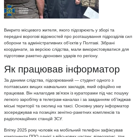
Викрито місцевого жителя, якого підозрюють у зборі та
передачі ворогові відомостей про розташування підрозділів сил
оборони та адміністративних об’єктів у Полтаві. Зібрані
координати, за версією слідства, мали використовуватися для
підготовки ракетно-дронових ударів по регіону.
Як працював інформатор
За даними слідства, підозрюваний — студент одного з
полтавських вищих навчальних закладів, який офіційно не
працював. Він налагодив звʼязок із кураторами під час пошуку
легкого заробітку в телеграм-каналах і за завданням об’їжджав
міські території та околиці на таксі. Основну увагу інформатор
зосереджував на позиціях зенітно-ракетних комплексів та
радіолокаційних станцій ЗСУ.
Влітку 2025 року чоловік на мобільний телефон зафіксував
компоненти ППО однієї з військових частин: відеозапис, три