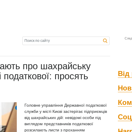
След
жають про шахрайську
Від 
і податкової: просять
Нов
Ком
Головне управління Державної податкової
служби у місті Києві застерігає підприємців
Соц
від шахрайських дій: невідомі особи під
виглядом представників податкової
Har
розсилають листи з проханням