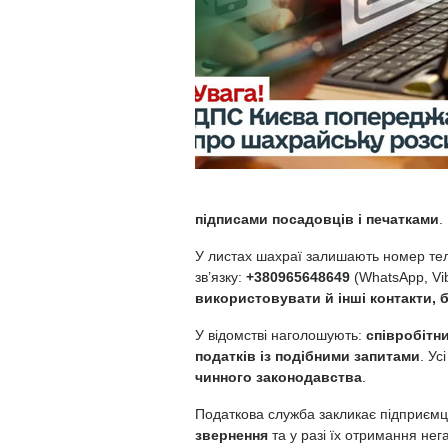
підписами посадовців і печатками
.
У листах шахраї залишають номер те
зв’язку:
+380965648649
(WhatsApp, Vi
використовувати й інші контакти, б
У відомстві наголошують:
співробітн
податків із подібними запитами
. Ус
чинного законодавства
.
Податкова служба закликає підприємц
звернення
та у разі їх отримання не