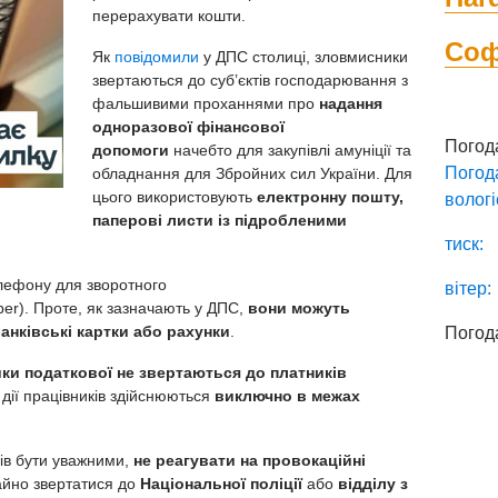
перерахувати кошти.
Со
Як
повідомили
у ДПС столиці, зловмисники
звертаються до суб’єктів господарювання з
фальшивими проханнями про
надання
одноразової фінансової
Погод
допомоги
начебто для закупівлі амуніції та
Погод
обладнання для Збройних сил України. Для
цього використовують
електронну пошту,
вологі
паперові листи із підробленими
тиск:
лефону для зворотного
вітер:
ber). Проте, як зазначають у ДПС,
вони можуть
анківські картки або рахунки
.
Погод
ики податкової не звертаються до платників
і дії працівників здійснюються
виключно в межах
ів бути уважними,
не реагувати на провокаційні
гайно звертатися до
Національної поліції
або
відділу з