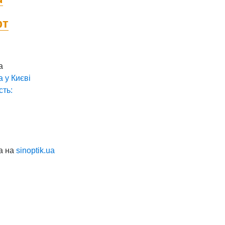
фт
а
а у
Києві
сть:
а на
sinoptik.ua