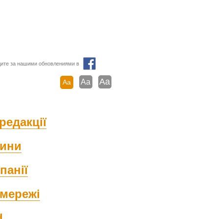
ите за нашими обновлениями в
Aa
Aa
Aa
редакції
ини
панії
мережі
d