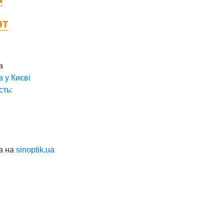
фт
а
а у
Києві
сть:
а на
sinoptik.ua