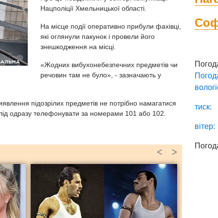
Нацполіції Хмельницької області.
Со
На місце події оперативно прибули фахівці,
які оглянули пакунок і провели його
знешкодження на місці.
Погод
«Жодних вибухонебезпечних предметів чи
речовин там не було», - зазначають у
Погод
вологі
иявлення підозрілих предметів не потрібно намагатися
тиск:
 слід одразу телефонувати за номерами 101 або 102.
вітер:
Погод
<
>