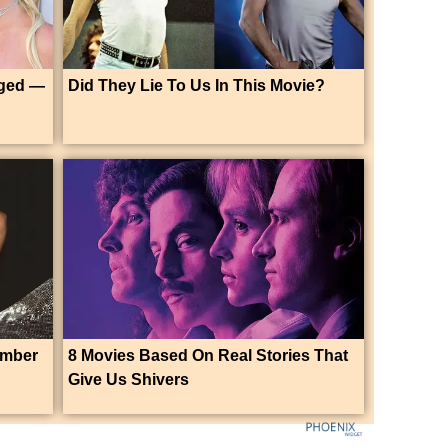
nged —
Did They Lie To Us In This Movie?
umber
8 Movies Based On Real Stories That
Give Us Shivers