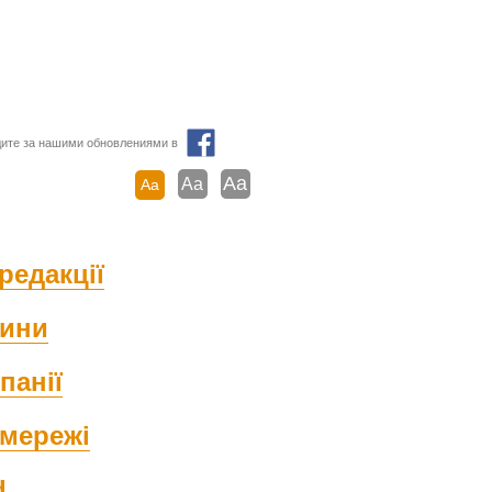
ите за нашими обновлениями в
Aa
Aa
Aa
редакції
ини
панії
мережі
d