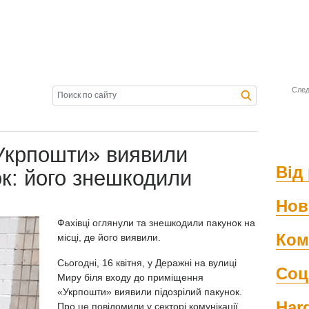
След
«Укрпошти» виявили
Від 
ок: його знешкодили
Нов
Фахівці оглянули та знешкодили пакунок на
Ком
місці, де його виявили.
Сьогодні, 16 квітня, у Деражні на вулиці
Соц
Миру біля входу до приміщення
«Укрпошти» виявили підозрілий пакунок.
Har
Про це повідомили у секторі комунікації