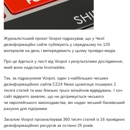
Журналістський проєкт Voxpot підрахував, що у Чехії
дезінформаційні сайти публікують у середньому по 120
матеріалів на день і випереджають у цьому провідні медіа.
Про це йдеться у листі від Voxpot з результатами дослідження,
який вони надіслали hromadske.
Так, за підрахунком Voxpot, один з найбільших чеських
дезінформаційних сайтів CZ24 News щомісяця поширює 2
тисячі статей та має близько трьох мільйонів відвідувань. І хоч
сайт відкрито заявляє, що не дотримується чеського
чи європейського законодавства, він надає чеський банківський
рахунок для підтримки.
Загалом Voxpot проаналізував 360 тисяч статей із 16 провідних
дезінформаційних ресурсів за останні 25 років.