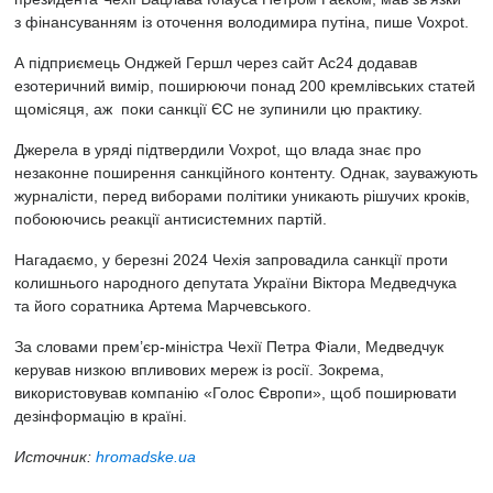
з фінансуванням із оточення володимира путіна, пише Voxpot.
А підприємець Онджей Гершл через сайт Ac24 додавав
езотеричний вимір, поширюючи понад 200 кремлівських статей
щомісяця, аж поки санкції ЄС не зупинили цю практику.
Джерела в уряді підтвердили Voxpot, що влада знає про
незаконне поширення санкційного контенту. Однак, зауважують
журналісти, перед виборами політики уникають рішучих кроків,
побоюючись реакції антисистемних партій.
Нагадаємо, у березні 2024 Чехія
запровадила санкції проти
колишнього народного депутата України Віктора Медведчука
та його соратника Артема Марчевського.
За словами прем’єр-міністра Чехії Петра Фіали, Медведчук
керував низкою впливових мереж із росії. Зокрема,
використовував компанію «Голос Європи», щоб поширювати
дезінформацію в країні.
Источник:
hromadske.ua