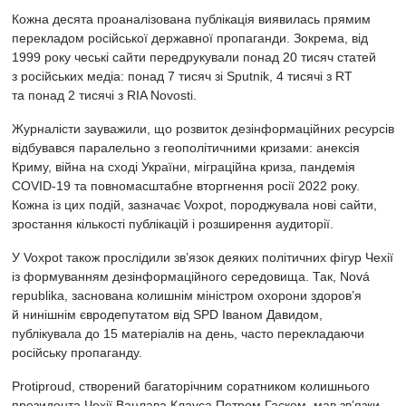
Кожна десята проаналізована публікація виявилась прямим
перекладом російської державної пропаганди. Зокрема, від
1999 року чеські сайти передрукували понад 20 тисяч статей
з російських медіа: понад 7 тисяч зі Sputnik, 4 тисячі з RT
та понад 2 тисячі з RIA Novosti.
Журналісти зауважили, що розвиток дезінформаційних ресурсів
відбувався паралельно з геополітичними кризами: анексія
Криму, війна на сході України, міграційна криза, пандемія
COVID-19 та повномасштабне вторгнення росії 2022 року.
Кожна із цих подій, зазначає Voxpot, породжувала нові сайти,
зростання кількості публікацій і розширення аудиторії.
У Voxpot також прослідили зв’язок деяких політичних фігур Чехії
із формуванням дезінформаційного середовища. Так, Nová
republika, заснована колишнім міністром охорони здоров’я
й нинішнім євродепутатом від SPD Іваном Давидом,
публікувала до 15 матеріалів на день, часто перекладаючи
російську пропаганду.
Protiproud, створений багаторічним соратником колишнього
президента Чехії Вацлава Клауса Петром Гаєком, мав зв’язки