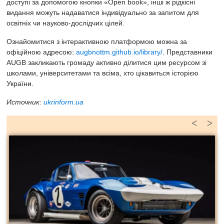
доступі за допомогою кнопки «Open book», інші ж рідкісні
видання можуть надаватися індивідуально за запитом для
освітніх чи науково-дослідчих цілей.
Ознайомитися з інтерактивною платформою можна за
офіційною адресою:
augbnottm.github.io/library/
. Представники
AUGB закликають громаду активно ділитися цим ресурсом зі
школами, університетами та всіма, хто цікавиться історією
України.
Источник:
ukrinform.ua
<
>