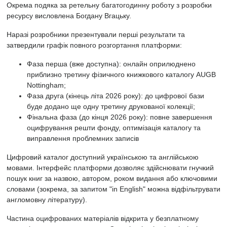
Окрема подяка за ретельну багатогодинну роботу з розробки
ресурсу висловлена Богдану Вгацьку.
Наразі розробники презентували перші результати та
затвердили графік повного розгортання платформи:
Фаза перша (вже доступна): онлайн оприлюднено
приблизно третину фізичного книжкового каталогу AUGB
Nottingham;
Фаза друга (кінець літа 2026 року): до цифрової бази
буде додано ще одну третину друкованої колекції;
Фінальна фаза (до кінця 2026 року): повне завершення
оцифрування решти фонду, оптимізація каталогу та
виправлення проблемних записів
Цифровий каталог доступний українською та англійською
мовами. Інтерфейс платформи дозволяє здійснювати гнучкий
пошук книг за назвою, автором, роком видання або ключовими
словами (зокрема, за запитом "in English" можна відфільтрувати
англомовну літературу).
Частина оцифрованих матеріалів відкрита у безплатному