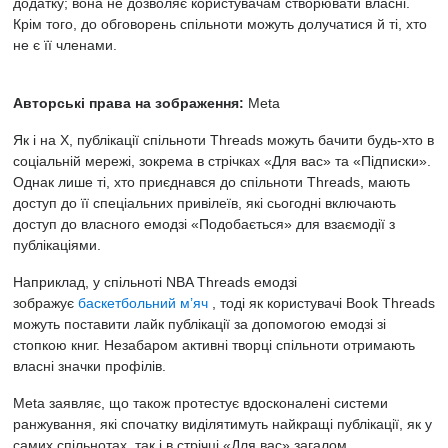
додатку; вона не дозволяє користувачам створювати власні.
Крім того, до обговорень спільноти можуть долучатися й ті, хто
не є її членами.
Авторські права на зображення:
Meta
Як і на X, публікації спільноти Threads можуть бачити будь-хто в
соціальній мережі, зокрема в стрічках «Для вас» та «Підписки».
Однак лише ті, хто приєднався до спільноти Threads, мають
доступ до її спеціальних привілеїв, які сьогодні включають
доступ до власного емодзі «Подобається» для взаємодії з
публікаціями.
Наприклад, у спільноті NBA Threads емодзі
зображує
баскетбольний м’яч
, тоді як користувачі Book Threads
можуть поставити лайк публікації за допомогою емодзі зі
стопкою книг. Незабаром активні творці спільноти отримають
власні значки профілів.
Meta заявляє, що також протестує вдосконалені системи
ранжування, які спочатку виділятимуть найкращі публікації, як у
самих спільнотах, так і в стрічці «Для вас» загалом.