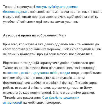
Тепер ці користувачі
можуть публікувати дописи
безпосередньо
в спільноті, не пам’ятаючи про тег теми, і навіть
можуть змінювати порядок своїх стрічок, щоб зробити стрічку
улюбленої спільноти стрічкою за замовчуванням.
Авторські права на зображення:
Meta
Крім того, користувачі вже давно додають теми та хештеги до
своїх профілів у соціальних мережах, щоб сигналізувати іншим,
які теми їх цікавлять і про які вони можуть поспілкуватися.
Відстеження тенденцій користувачів добре працювало для
Twitter на ранніх етапах його діяльності, коли такі концепції,
як
хештег
,
ретвіт
,
цитування твітів
,
згадки
тощо, розроблялися
шляхом відстеження поведінки користувачів, а потім
формалізації цих шаблонів в офіційні функції. Threads зараз
робить те саме зі спільнотами, що може допомогти йому
отримати більше популярності. Згідно з останніми даними,
Threads вже наздоганяє
X за кількістю щоденних
активностей
на мобільних пристроях.