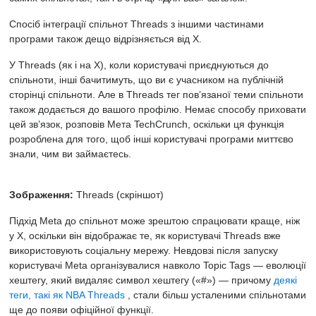
Спосіб інтеграції спільнот Threads з іншими частинами
програми також дещо відрізняється від X.
У Threads (як і на X), коли користувачі приєднуються до
спільноти, інші бачитимуть, що ви є учасником на публічній
сторінці спільноти. Але в Threads тег пов’язаної теми спільноти
також додається до вашого профілю. Немає способу приховати
цей зв’язок, розповів Мета TechCrunch, оскільки ця функція
розроблена для того, щоб інші користувачі програми миттєво
знали, чим ви займаєтесь.
Зображення:
Threads (скріншот)
Підхід Meta до спільнот може зрештою спрацювати краще, ніж
у X, оскільки він відображає те, як користувачі Threads вже
використовують соціальну мережу. Невдовзі після запуску
користувачі Meta організувалися навколо Topic Tags — еволюції
хештегу, який видаляє символ хештегу («#») — причому
деякі
теги, такі як NBA Threads
, стали більш усталеними спільнотами
ще до появи офіційної функції.