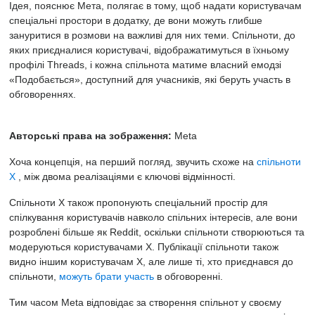
Ідея, пояснює Мета, полягає в тому, щоб надати користувачам
спеціальні простори в додатку, де вони можуть глибше
зануритися в розмови на важливі для них теми. Спільноти, до
яких приєдналися користувачі, відображатимуться в їхньому
профілі Threads, і кожна спільнота матиме власний емодзі
«Подобається», доступний для учасників, які беруть участь в
обговореннях.
Авторські права на зображення:
Meta
Хоча концепція, на перший погляд, звучить схоже на
спільноти
X
, між двома реалізаціями є ключові відмінності.
Спільноти X також пропонують спеціальний простір для
спілкування користувачів навколо спільних інтересів, але вони
розроблені більше як Reddit, оскільки спільноти створюються та
модеруються користувачами X. Публікації спільноти також
видно іншим користувачам X, але лише ті, хто приєднався до
спільноти,
можуть брати участь
в обговоренні.
Тим часом Meta відповідає за створення спільнот у своєму