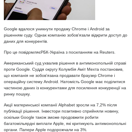
Google вдалося уникнути продажу Chrome і Android за
рішенням суду. Однак компанію зобов'язали відкрити доступ до
даних для конкурентів.
Про це повідомляєРБК-Україна
з посиланням на
Reuters.
Американський суд ухвалив рішення в антимонопольній справі
проти Google. Суддя округу Колумбія Аміт Мехта постановив,
що компанія не зобов'язана продавати браузер Chrome і
операційну систему Android. Натомість Google має поділитися
частиною даних із конкурентами для посилення конкуренції на
ринку пошуку.
Акції материнської компанії Alphabet зросли на 7,2% після
публікації рішення. Інвестори позитивно сприйняли новину,
оскільки Google також зможе продовжити робити
багатомільярдні виплати Apple, які критикують антимонопольні
органи. Папери Apple подорожчали на 3%.