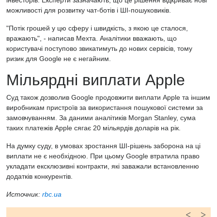
інвесторів. Експерти зазначають, що це рішення відкриває нові
можливості для розвитку чат-ботів і ШІ-пошуковиків.
"Потік грошей у цю сферу і швидкість, з якою це сталося,
вражають", - написав Мехта. Аналітики вважають, що
користувачі поступово звикатимуть до нових сервісів, тому
ризик для Google не є негайним.
Мільярдні виплати Apple
Суд також дозволив Google продовжити виплати Apple та іншим
виробникам пристроїв за використання пошукової системи за
замовчуванням. За даними аналітиків Morgan Stanley, сума
таких платежів Apple сягає 20 мільярдів доларів на рік.
На думку суду, в умовах зростання ШІ-рішень заборона на ці
виплати не є необхідною. При цьому Google втратила право
укладати ексклюзивні контракти, які заважали встановленню
додатків конкурентів.
Источник:
rbc.ua
<
>