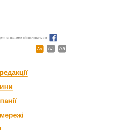
ите за нашими обновлениями в
Aa
Aa
Aa
редакції
ини
панії
мережі
d