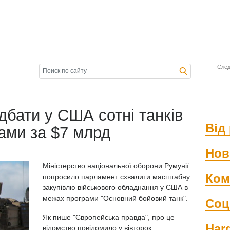
След
дбати у США сотні танків
Від 
ами за $7 млрд
Нов
Міністерство національної оборони Румунії
Ком
попросило парламент схвалити масштабну
закупівлю військового обладнання у США в
межах програми "Основний бойовий танк".
Соц
Як пише "Європейська правда", про це
Har
відомство повідомило у вівторок.