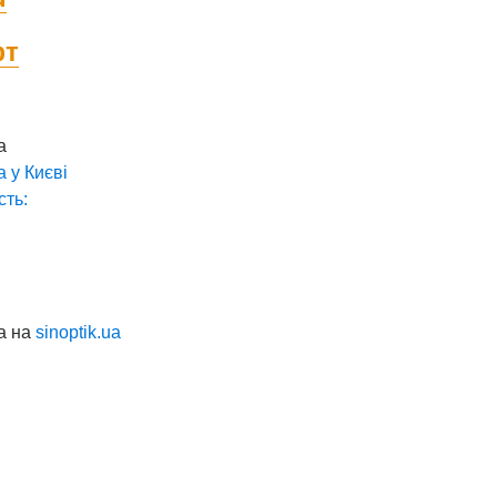
фт
а
а у
Києві
сть:
а на
sinoptik.ua