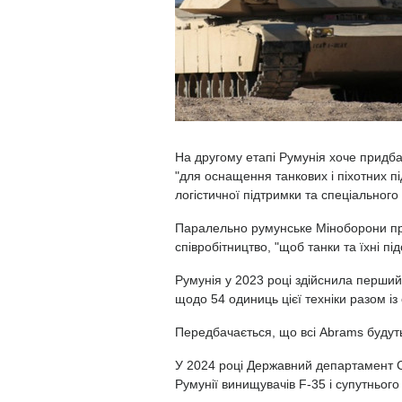
На другому етапі Румунія хоче придба
"для оснащення танкових і піхотних пі
логістичної підтримки та спеціальног
Паралельно румунське Міноборони пр
співробітництво, "щоб танки та їхні п
Румунія у 2023 році здійснила перший 
щодо 54 одиниць цієї техніки разом із
Передбачається, що всі Abrams будуть
У 2024 році Державний департамент 
Румунії винищувачів F-35 і супутньог