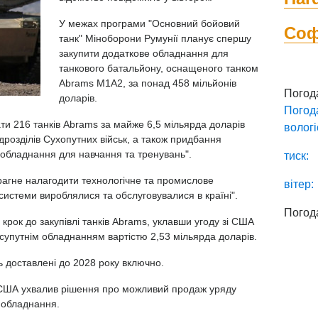
У межах програми "Основний бойовий
Со
танк" Міноборони Румунії планує спершу
закупити додаткове обладнання для
танкового батальйону, оснащеного танком
Abrams M1A2, за понад 458 мільйонів
Погод
доларів.
Погод
ти 216 танків Abrams за майже 6,5 мільярда доларів
вологі
дрозділів Сухопутних військ, а також придбання
о обладнання для навчання та тренувань".
тиск:
агне налагодити технологічне та промислове
вітер:
ідсистеми вироблялися та обслуговувалися в країні".
Погод
крок до закупівлі танків Abrams, уклавши угоду зі США
 супутнім обладнанням вартістю 2,53 мільярда доларів.
 доставлені до 2028 року включно.
США ухвалив рішення про можливий продаж уряду
о обладнання.