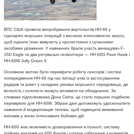
ВПС США провели випробування вертольотів HH-60 у
сценаріях морських операцій з високою інтенсивністю загроз,
щоб оцінити їхню живучість у протистоянні з сучасними
засобами ураження. У навчаннях брали участь винищувач F-
15D Eagle та два рятувальні гелікоптери — HH-60G Pave Hawk і
HH-60W Jolly Green II.
Основною метою було перевірити роботу сенсорів і систем
попередження HH-60 під час імітації атак із застосуванням
радарів та ракет у складних умовах морського середовища, де
вологість і солоність можуть впливати на обладнання. За
словами підполковника Дона Сміта, це стало першою подібною
перевіркою для HH-60W. Зібрані дані допоможуть удосконалити
навчання й модернізацію техніки, щоб підвищити виживання
екіпажів у зонах інтенсивних бойових дій.
HH-60G має можливість дозаправляння в польоті, систему
підйому вантажів на 600 фунтів і штатне озброєння з кулеметів