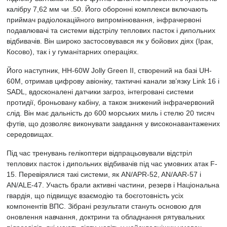
калібру 7,62 мм чи .50. Його оборонні комплекси включають
приймач радіолокаційного випромінювання, інфрачервоні
подавлювачі та системи відстрілу теплових пасток і дипольних
відбивачів. Він широко застосовувався як у бойових діях (Ірак,
Косово), так і у гуманітарних операціях.
Його наступник, HH-60W Jolly Green II, створений на базі UH-
60M, отримав цифрову авіоніку, тактичні канали зв’язку Link 16 і
SADL, вдосконалені датчики загроз, інтегровані системи
протидії, броньовану кабіну, а також знижений інфрачервоний
слід. Він має дальність до 600 морських миль і стелю 20 тисяч
футів, що дозволяє виконувати завдання у високонавантажених
середовищах.
Під час тренувань гелікоптери відпрацьовували відстріл
теплових пасток і дипольних відбивачів під час умовних атак F-
15. Перевірялися такі системи, як AN/APR-52, AN/AAR-57 і
AN/ALE-47. Участь брали активні частини, резерв і Національна
гвардія, що підвищує взаємодію та боєготовність усіх
компонентів ВПС. Зібрані результати стануть основою для
оновлення навчання, доктрини та обладнання рятувальних