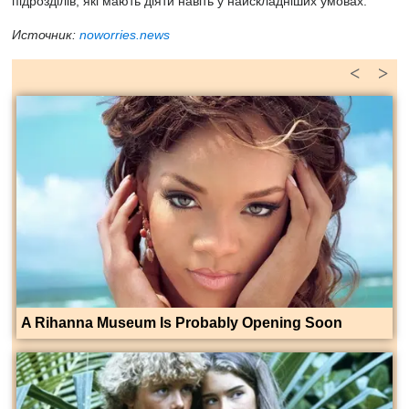
підрозділів, які мають діяти навіть у найскладніших умовах.
Источник:
noworries.news
<
>
A Rihanna Museum Is Probably Opening Soon