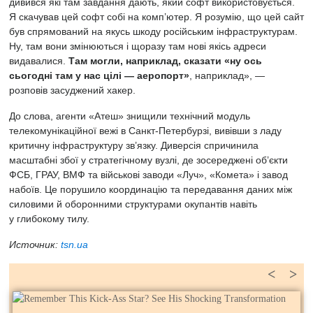
дивився які там завдання дають, який софт використовується.
Я скачував цей софт собі на комп’ютер. Я розумію, що цей сайт
був спрямований на якусь шкоду російським інфраструктурам.
Ну, там вони змінюються і щоразу там нові якісь адреси
видавалися.
Там могли, наприклад, сказати «ну ось
сьогодні там у нас цілі — аеропорт»
, наприклад», —
розповів засуджений хакер.
До слова,
агенти «Атеш» знищили
технічний модуль
телекомунікаційної вежі в Санкт-Петербурзі, вивівши з ладу
критичну інфраструктуру зв’язку. Диверсія спричинила
масштабні збої у стратегічному вузлі, де зосереджені об’єкти
ФСБ, ГРАУ, ВМФ та військові заводи «Луч», «Комета» і завод
набоїв. Це порушило координацію та передавання даних між
силовими й оборонними структурами окупантів навіть
у глибокому тилу.
Источник:
tsn.ua
<
>