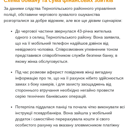
Схема обману та сума фінансових збитків
За даними слідства Тернопільського районного управління
поліції, обставини чергового зухвалого ошуканства
розгорталися за добре відомим, але все ще дієвим сценарієм:
До чергової частини звернулася 43-річна жителька
одного з селищ Тернопільського району. Вона заявила,
що на її мобільний телефон надійшов дзвінок від
невідомого чоловіка. Співрозмовник упевненим тоном
представився співробітником служби безпеки банку, в
якому жінка обслуговується.
Під час розмови аферист повідомив жінці вигадану
інформацію про те, що на її рахунок нібито здійснюється
замах з боку хакерів, і для захисту заощаджень від
стороннього втручання необхідно негайно провести
серію технічних банківських операцій.
Потерпіла піддалася паніці та почала чітко виконувати всі
інструкції псевдобанкіра. Вона зайшла у мобільний
додаток і самостійно перерахувала кошти зі свого
особистого рахунку на вказану зловмисником платіжну