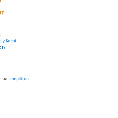
фт
а
а у
Києві
сть:
а на
sinoptik.ua