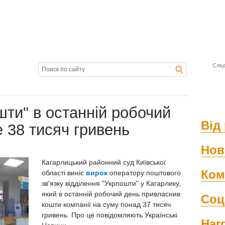
След
ти" в останній робочий
Від 
 38 тисяч гривень
Нов
Кагарлицький районний суд Київської
Ком
області виніс
вирок
оператору поштового
зв'язку відділення "Укрпошти" у Кагарлику,
який в останній робочий день привласнив
Соц
кошти компанії на суму понад 37 тисяч
гривень. Про це повідомляють Українські
Har