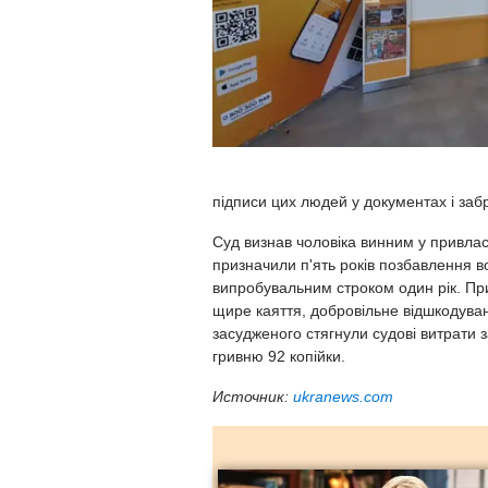
підписи цих людей у документах і забр
Суд визнав чоловіка винним у привлас
призначили п'ять років позбавлення во
випробувальним строком один рік. При
щире каяття, добровільне відшкодування
засудженого стягнули судові витрати 
гривню 92 копійки.
Источник:
ukranews.com