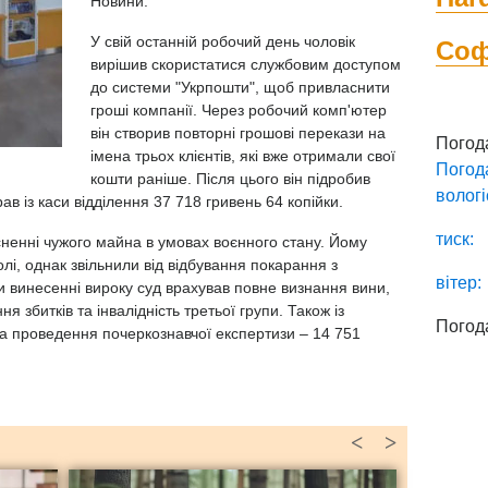
Новини.
У свій останній робочий день чоловік
Со
вирішив скористатися службовим доступом
до системи "Укрпошти", щоб привласнити
гроші компанії. Через робочий комп'ютер
він створив повторні грошові перекази на
Погод
імена трьох клієнтів, які вже отримали свої
Погод
кошти раніше. Після цього він підробив
вологі
ав із каси відділення 37 718 гривень 64 копійки.
тиск:
ненні чужого майна в умовах воєнного стану. Йому
лі, однак звільнили від відбування покарання з
вітер:
 винесенні вироку суд врахував повне визнання вини,
 збитків та інвалідність третьої групи. Також із
Погод
за проведення почеркознавчої експертизи – 14 751
<
>