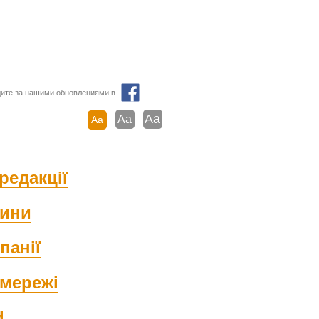
ите за нашими обновлениями в
Aa
Aa
Aa
редакції
ини
панії
мережі
d