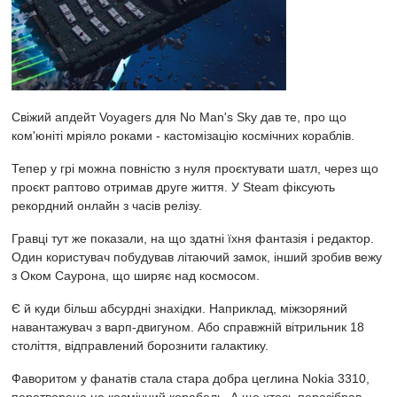
Свіжий апдейт Voyagers для
No Man's Sky
дав те, про що
ком'юніті мріяло роками - кастомізацію космічних кораблів.
Тепер у грі можна повністю з нуля проєктувати шатл, через що
проєкт раптово отримав друге життя. У Steam фіксують
рекордний онлайн з часів релізу.
Гравці тут же показали, на що здатні їхня фантазія і редактор.
Один користувач побудував літаючий замок, інший зробив вежу
з Оком Саурона, що ширяє над космосом.
Є й куди більш абсурдні знахідки. Наприклад, міжзоряний
навантажувач з варп-двигуном. Або справжній вітрильник 18
століття, відправлений борознити галактику.
Фаворитом у фанатів стала стара добра цеглина Nokia 3310,