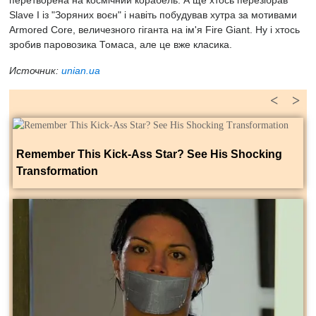
перетворена на космічний корабель. А ще хтось перезібрав
Slave I із "Зоряних воєн" і навіть побудував хутра за мотивами
Armored Core, величезного гіганта на ім'я Fire Giant. Ну і хтось
зробив паровозика Томаса, але це вже класика.
Источник:
unian.ua
<
>
Remember This Kick-Ass Star? See His Shocking
Transformation