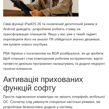
Свіжі функції iPadOS 26 та оновлений десктопний режим в
Android доводять: розробники роблять ставку на
трансформацію планшетів. Якщо у вас уже є такий гаджет,
перетворити його на аналог ПК обійдеться значно дешевше,
ніж купівля нового ноутбука.
РБК-Україна
з посиланням на
BGR
розібралося, як це зробити.
Щоб планшет став повноцінним робочим інструментом, варто
провести декілька програмних налаштувань та додати недорогі
технічні елементи.
Активація прихованих
функцій софту
Просте підключення клавіатури не змінить інтерфейс мобільної
ОС. Спочатку слід увімкнути спеціальні настільні режими, які
розробники безкоштовно додали у систему: