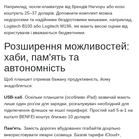
Наприклад, чохли-клавіатури від брендів Harvopu або eoso
коштують 25–37 доларів. Доповнити комплект можна
недорогими та надійними бездротовими мишками, наприклад,
Logitech B100 або Logitech M196, які мають високі оцінки від
користувачів і вважаються бюджетними.
Розширення можливостей:
хаби, пам'ять та
автономність
Щоб планшет отримав бажану продуктивність, йому
знадобляться:
USB-хаб
. Оскільки планшети (особливо iPad) зазвичай мають
лише один роз'єм для зарядки, розгалужувач необхідний для
підключення флешок чи іншої периферії. Простий хаб 5-в-1 на
кшталт BENFEI коштує близько 10 доларів.
Пам'ять
. Замість дорогих вбудованих гігабайтів доцільно
використовувати хмарні сховища. Базові тарифи iCloud+,