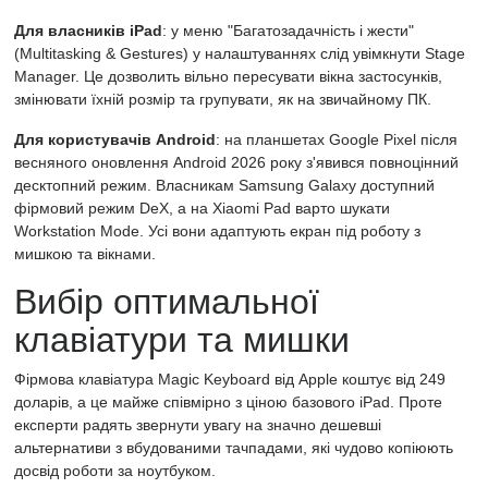
Для власників iPad
: у меню "Багатозадачність і жести"
(Multitasking & Gestures) у налаштуваннях слід увімкнути Stage
Manager. Це дозволить вільно пересувати вікна застосунків,
змінювати їхній розмір та групувати, як на звичайному ПК.
Для користувачів Android
: на планшетах Google Pixel після
весняного оновлення Android 2026 року з'явився повноцінний
десктопний режим. Власникам Samsung Galaxy доступний
фірмовий режим DeX, а на Xiaomi Pad варто шукати
Workstation Mode. Усі вони адаптують екран під роботу з
мишкою та вікнами.
Вибір оптимальної
клавіатури та мишки
Фірмова клавіатура Magic Keyboard від Apple коштує від 249
доларів, а це майже співмірно з ціною базового iPad. Проте
експерти радять звернути увагу на значно дешевші
альтернативи з вбудованими тачпадами, які чудово копіюють
досвід роботи за ноутбуком.