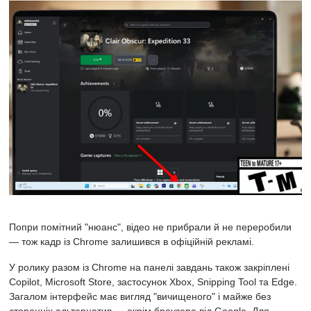
Попри помітний "нюанс", відео не прибрали й не переробили
— тож кадр із Chrome залишився в офіційній рекламі.
У ролику разом із Chrome на панелі завдань також закріплені
Copilot, Microsoft Store, застосунок Xbox, Snipping Tool та Edge.
Загалом інтерфейс має вигляд "вичищеного" і майже без
сторонніх альтернатив — окрім браузера від Google. Для