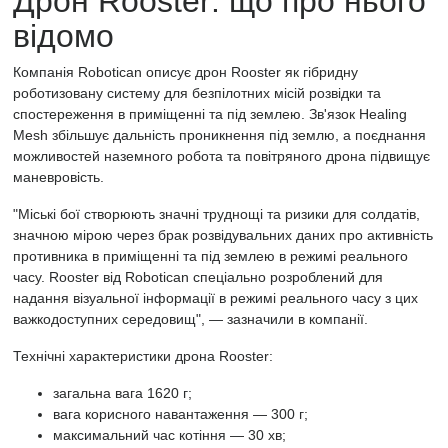
Дрон Rooster: що про нього
відомо
Компанія Robotican
описує
дрон Rooster як гібридну
роботизовану систему для безпілотних місій розвідки та
спостереження в приміщенні та під землею. Зв'язок Healing
Mesh збільшує дальність проникнення під землю, а поєднання
можливостей наземного робота та повітряного дрона підвищує
маневровість.
"Міські бої створюють значні труднощі та ризики для солдатів,
значною мірою через брак розвідувальних даних про активність
противника в приміщенні та під землею в режимі реального
часу. Rooster від Robotican спеціально розроблений для
надання візуальної інформації в режимі реального часу з цих
важкодоступних середовищ", — зазначили в компанії.
Технічні характеристики дрона Rooster:
загальна вага 1620 г;
вага корисного навантаження — 300 г;
максимальний час котіння — 30 хв;