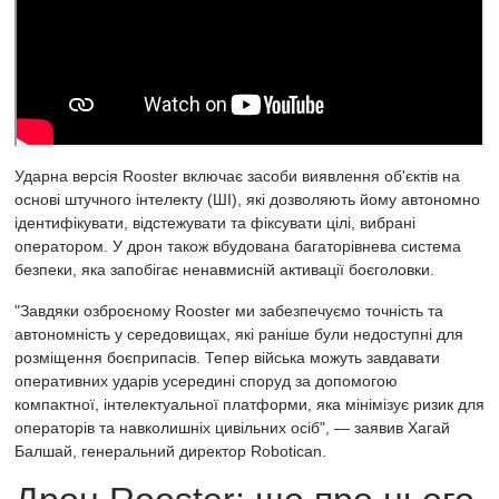
Ударна версія Rooster включає засоби виявлення об'єктів на
основі штучного інтелекту (ШІ), які дозволяють йому автономно
ідентифікувати, відстежувати та фіксувати цілі, вибрані
оператором. У дрон також вбудована багаторівнева система
безпеки, яка запобігає ненавмисній активації боєголовки.
"Завдяки озброєному Rooster ми забезпечуємо точність та
автономність у середовищах, які раніше були недоступні для
розміщення боєприпасів. Тепер війська можуть завдавати
оперативних ударів усередині споруд за допомогою
компактної, інтелектуальної платформи, яка мінімізує ризик для
операторів та навколишніх цивільних осіб", — заявив Хагай
Балшай, генеральний директор Robotican.